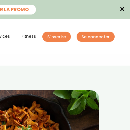
×
R LA PROMO
vices
Fitness
S'inscrire
Se connecter