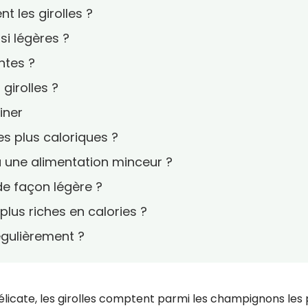
t les girolles ?
 si légères ?
ntes ?
girolles ?
iner
es plus caloriques ?
 à une alimentation minceur ?
de façon légère ?
plus riches en calories ?
égulièrement ?
élicate, les girolles comptent parmi les champignons les 