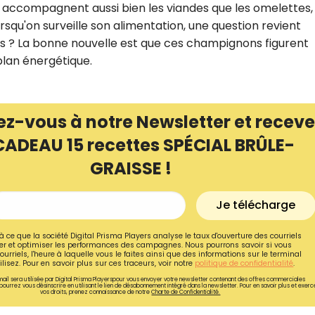
s accompagnent aussi bien les viandes que les omelettes, 
rsqu'on surveille son alimentation, une question revient
ques ? La bonne nouvelle est que ces champignons figurent
 plan énergétique.
ez-vous à notre Newsletter et receve
CADEAU 15 recettes SPÉCIAL BRÛLE-
GRAISSE !
Je télécharge
Recevez gratuitemen
à ce que la société Digital Prisma Players analyse le taux d'ouverture des courriels
r et optimiser les performances des campagnes. Nous pourrons savoir si vous
recettes inédites de
ourriels, l'heure à laquelle vous le faites ainsi que des informations sur le terminal
lisez. Pour en savoir plus sur ces traceurs, voir notre
politique de confidentialité
.
!
ail sera utilisée par Digital Prisma Playerspour vous envoyer votre newsletter contenant des offres commerciales
pourrez vous désinscrire en utilisant le lien de désabonnement intégré dans la newsletter. Pour en savoir plus et exerc
vos droits, prenez connaissance de notre
Charte de Confidentialité.
Ainsi que la newsletter promotio