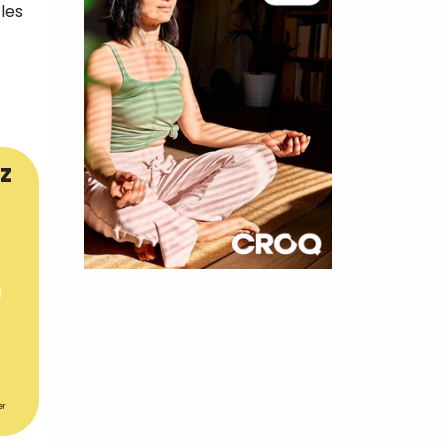
les
z
×
t 180
 CROQ
er
nnelle de