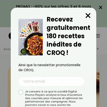
×
PROMO : -60% sur les offres 3 et 6 mois
×
avec le code CROQ60
Recevez
VOIR LA PROMO
gratuitement
180 recettes
inédites de
Accueil
Actus
Minceur
Les Lion Sont-Ils Caloriques ?
CROQ !
Ainsi que la newsletter promotionnelle
de CROQ.
Je consens à ce que la société Digital
Prisma Players analyse le taux d'ouverture
des courriels pour mesurer et optimiser les
performances des campagnes. Nous
pourrons savoir si vous ouvrez les