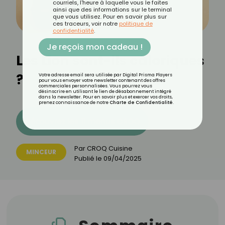
courriels, l'heure à laquelle vous le faites
ainsi que des informations sur le terminal
que vous utilisez. Pour en savoir plus sur
ces traceurs, voir notre
politique de
confidentialité
.
Je reçois mon cadeau !
Les Lion sont-ils caloriques
?
Votre adresse email sera utilisée par Digital Prisma Players
pour vous envoyer votre newsletter contenant des offres
commerciales personnalisées. Vous pourrez vous
désinscrire en utilisant le lien de désabonnement intégré
dans la newsletter. Pour en savoir plus et exercer vos droits,
prenez connaissance de notre
Charte de Confidentialité
.
Découvrez les 11 menus CROQ
Par
CROQ Cuisine
MINCEUR
Publié le
09/04/2025