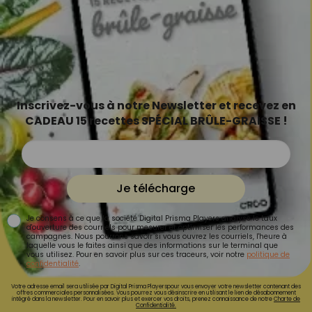
Inscrivez-vous à notre Newsletter et recevez en
CADEAU 15 recettes SPÉCIAL BRÛLE-GRAISSE !
Je télécharge
Je consens à ce que la société Digital Prisma Players analyse le taux
d'ouverture des courriels pour mesurer et optimiser les performances des
campagnes. Nous pourrons savoir si vous ouvrez les courriels, l'heure à
laquelle vous le faites ainsi que des informations sur le terminal que
vous utilisez. Pour en savoir plus sur ces traceurs, voir notre
politique de
confidentialité
.
Votre adresse email sera utilisée par Digital Prisma Playerspour vous envoyer votre newsletter contenant des
offres commerciales personnalisées. Vous pourrez vous désinscrire en utilisant le lien de désabonnement
intégré dans la newsletter. Pour en savoir plus et exercer vos droits, prenez connaissance de notre
Charte de
Confidentialité.