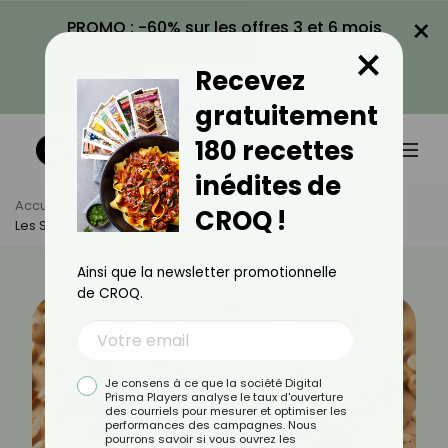
×
PROMO : -60% sur les offres 3 et 6 mois
×
avec le code CROQ60
Recevez
VOIR LA PROMO
gratuitement
180 recettes
inédites de
Accueil
Actus
Minceur
CROQ !
Les Snickers Sont-Ils Caloriques ?
Ainsi que la newsletter promotionnelle
de CROQ.
Je consens à ce que la société Digital
Prisma Players analyse le taux d'ouverture
des courriels pour mesurer et optimiser les
performances des campagnes. Nous
pourrons savoir si vous ouvrez les