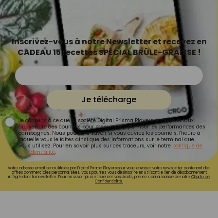
Inscrivez-vous à notre Newsletter et recevez en
CADEAU 15 recettes SPÉCIAL BRÛLE-GRAISSE !
Je télécharge
Je consens à ce que la société Digital Prisma Players analyse le taux
d'ouverture des courriels pour mesurer et optimiser les performances des
campagnes. Nous pourrons savoir si vous ouvrez les courriels, l'heure à
laquelle vous le faites ainsi que des informations sur le terminal que
vous utilisez. Pour en savoir plus sur ces traceurs, voir notre
politique de
confidentialité
.
Votre adresse email sera utilisée par Digital Prisma Playerspour vous envoyer votre newsletter contenant des
offres commerciales personnalisées. Vous pourrez vous désinscrire en utilisant le lien de désabonnement
intégré dans la newsletter. Pour en savoir plus et exercer vos droits, prenez connaissance de notre
Charte de
Confidentialité.