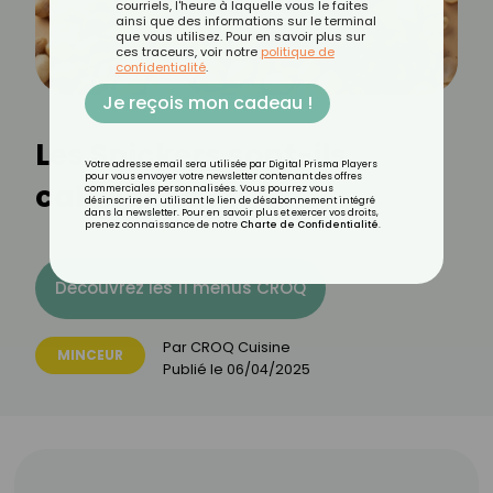
courriels, l'heure à laquelle vous le faites
ainsi que des informations sur le terminal
que vous utilisez. Pour en savoir plus sur
ces traceurs, voir notre
politique de
confidentialité
.
Je reçois mon cadeau !
Les Snickers sont-ils
Votre adresse email sera utilisée par Digital Prisma Players
pour vous envoyer votre newsletter contenant des offres
caloriques ?
commerciales personnalisées. Vous pourrez vous
désinscrire en utilisant le lien de désabonnement intégré
dans la newsletter. Pour en savoir plus et exercer vos droits,
prenez connaissance de notre
Charte de Confidentialité
.
Découvrez les 11 menus CROQ
Par
CROQ Cuisine
MINCEUR
Publié le
06/04/2025