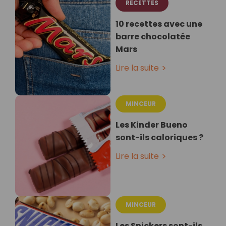
RECETTES
10 recettes avec une
barre chocolatée
Mars
Lire la suite
MINCEUR
Les Kinder Bueno
sont-ils caloriques ?
Lire la suite
MINCEUR
Les Snickers sont-ils