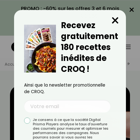
×
PROMO : -60% sur les offres 3 et 6 mois
×
avec le code CROQ60
Recevez
VOIR LA PROMO
gratuitement
180 recettes
inédites de
Accueil
Actus
Minceur
Les Twix Sont-Ils Caloriques ?
CROQ !
Ainsi que la newsletter promotionnelle
de CROQ.
Je consens à ce que la société Digital
Prisma Players analyse le taux d'ouverture
des courriels pour mesurer et optimiser les
performances des campagnes. Nous
pourrons savoir si vous ouvrez les