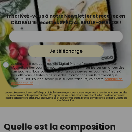
Inscrivez-vous à notre Newsletter et recevez en
CADEAU 15 recettes SPÉCIAL BRÛLE-GRAISSE !
Je télécharge
Je consens à ce que la société Digital Prisma Players analyse le taux
d'ouverture des courriels pour mesurer et optimiser les performances des
campagnes. Nous pourrons savoir si vous ouvrez les courriels, l'heure à
laquelle vous le faites ainsi que des informations sur le terminal que
vous utilisez. Pour en savoir plus sur ces traceurs, voir notre
politique de
confidentialité
.
Votre adresse email sera utilisée par Digital Prisma Playerspour vous envoyer votre newsletter contenant des
offres commerciales personnalisées. Vous pourrez vous désinscrire en utilisant le lien de désabonnement
intégré dans la newsletter. Pour en savoir plus et exercer vos droits, prenez connaissance de notre
Charte de
Confidentialité.
Quelle est la composition