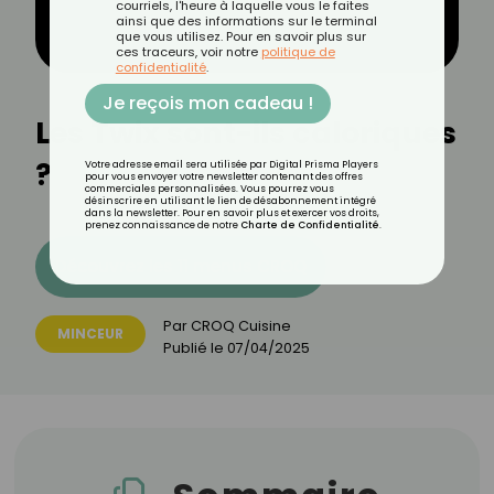
courriels, l'heure à laquelle vous le faites
ainsi que des informations sur le terminal
que vous utilisez. Pour en savoir plus sur
ces traceurs, voir notre
politique de
confidentialité
.
Je reçois mon cadeau !
Les Twix sont-ils caloriques
?
Votre adresse email sera utilisée par Digital Prisma Players
pour vous envoyer votre newsletter contenant des offres
commerciales personnalisées. Vous pourrez vous
désinscrire en utilisant le lien de désabonnement intégré
dans la newsletter. Pour en savoir plus et exercer vos droits,
prenez connaissance de notre
Charte de Confidentialité
.
Découvrez les 11 menus CROQ
Par
CROQ Cuisine
MINCEUR
Publié le
07/04/2025