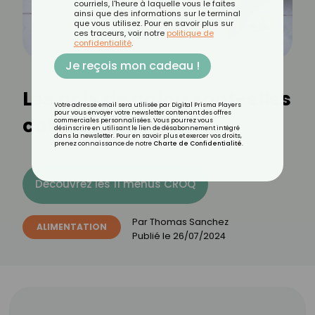
courriels, l'heure à laquelle vous le faites
ainsi que des informations sur le terminal
que vous utilisez. Pour en savoir plus sur
ces traceurs, voir notre
politique de
confidentialité
.
Je reçois mon cadeau !
Les noix de cajou sont-elles
Votre adresse email sera utilisée par Digital Prisma Players
pour vous envoyer votre newsletter contenant des offres
caloriques ?
commerciales personnalisées. Vous pourrez vous
désinscrire en utilisant le lien de désabonnement intégré
dans la newsletter. Pour en savoir plus et exercer vos droits,
prenez connaissance de notre
Charte de Confidentialité
.
Découvrez les 11 menus CROQ
Par
Thomas Sanchez
ALIMENTATION
Publié le
26/07/2024