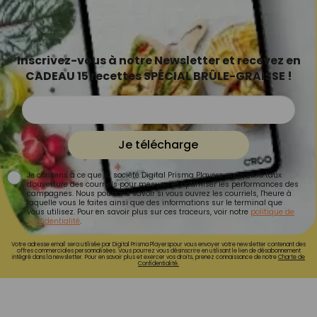
Inscrivez-vous à notre Newsletter et recevez en
CADEAU 15 recettes SPÉCIAL BRÛLE-GRAISSE !
Je télécharge
Je consens à ce que la société Digital Prisma Players analyse le taux
d'ouverture des courriels pour mesurer et optimiser les performances des
campagnes. Nous pourrons savoir si vous ouvrez les courriels, l'heure à
laquelle vous le faites ainsi que des informations sur le terminal que
vous utilisez. Pour en savoir plus sur ces traceurs, voir notre
politique de
confidentialité
.
Votre adresse email sera utilisée par Digital Prisma Playerspour vous envoyer votre newsletter contenant des
offres commerciales personnalisées. Vous pourrez vous désinscrire en utilisant le lien de désabonnement
intégré dans la newsletter. Pour en savoir plus et exercer vos droits, prenez connaissance de notre
Charte de
Confidentialité.