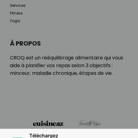
Services
Fitness
Yoga
À PROPOS
CROQ est un rééquilibrage alimentaire qui vous
aide à planifier vos repas selon 3 objectifs :
minceur, maladie chronique, étapes de vie.
Téléchargez