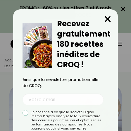
×
PROMO : -60% sur les offres 3 et 6 mois
×
avec le code CROQ60
Recevez
VOIR LA PROMO
gratuitement
180 recettes
inédites de
Accueil
Actus
Alimentation
CROQ !
Les Noix De Cajou Sont-Elles Caloriques ?
Ainsi que la newsletter promotionnelle
de CROQ.
Je consens à ce que la société Digital
Prisma Players analyse le taux d'ouverture
des courriels pour mesurer et optimiser les
performances des campagnes. Nous
pourrons savoir si vous ouvrez les