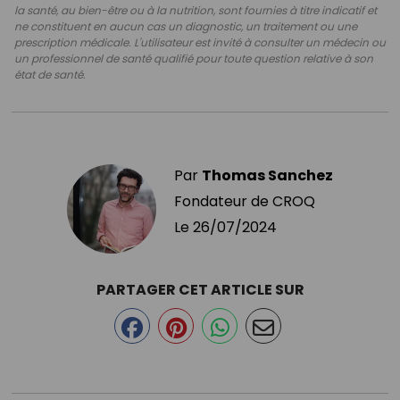
la santé, au bien-être ou à la nutrition, sont fournies à titre indicatif et
ne constituent en aucun cas un diagnostic, un traitement ou une
prescription médicale. L'utilisateur est invité à consulter un médecin ou
un professionnel de santé qualifié pour toute question relative à son
état de santé.
Par
Thomas Sanchez
Fondateur de CROQ
Le
26/07/2024
PARTAGER CET ARTICLE SUR