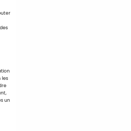
outer
 des
ation
 les
dre
nt,
es un