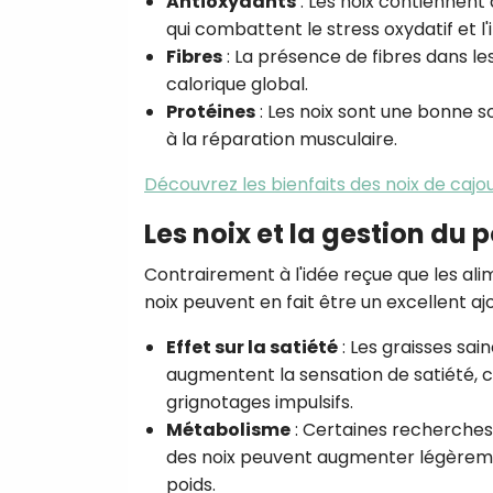
Antioxydants
: Les noix contiennent 
qui combattent le stress oxydatif et l
Fibres
: La présence de fibres dans les
calorique global.
Protéines
: Les noix sont une bonne s
à la réparation musculaire.
Découvrez les bienfaits des noix de cajou
Les noix et la gestion du 
Contrairement à l'idée reçue que les alim
noix peuvent en fait être un excellent aj
Effet sur la satiété
: Les graisses sai
augmentent la sensation de satiété, ce 
grignotages impulsifs.
Métabolisme
: Certaines recherches
des noix peuvent augmenter légèremen
poids.