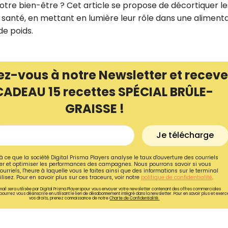
otre bien-être ? Cet article se propose de décortiquer le
 santé, en mettant en lumière leur rôle dans une aliment
de poids.
ez-vous à notre Newsletter et receve
CADEAU 15 recettes SPÉCIAL BRÛLE-
GRAISSE !
Je télécharge
à ce que la société Digital Prisma Players analyse le taux d'ouverture des courriels
r et optimiser les performances des campagnes. Nous pourrons savoir si vous
ourriels, l'heure à laquelle vous le faites ainsi que des informations sur le terminal
lisez. Pour en savoir plus sur ces traceurs, voir notre
politique de confidentialité
.
ail sera utilisée par Digital Prisma Playerspour vous envoyer votre newsletter contenant des offres commerciales
pourrez vous désinscrire en utilisant le lien de désabonnement intégré dans la newsletter. Pour en savoir plus et exerc
vos droits, prenez connaissance de notre
Charte de Confidentialité.