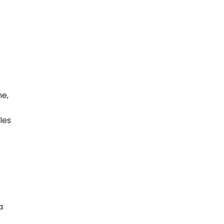
ne,
les
a