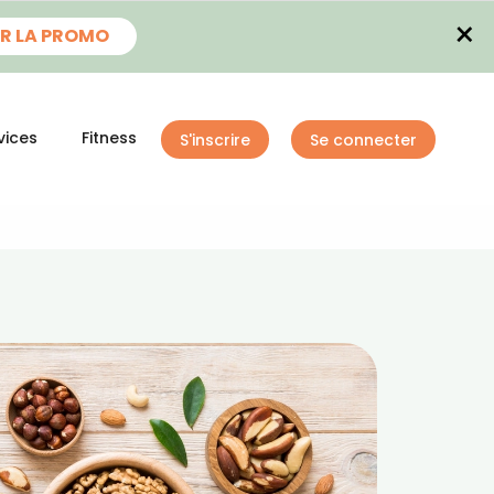
×
R LA PROMO
vices
Fitness
S'inscrire
Se connecter