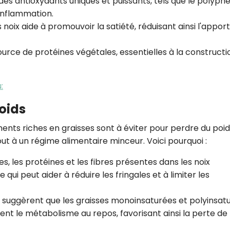
des antioxydants uniques et puissants, tels que le polyphé
CROQ.
'inflammation.
 noix aide à promouvoir la satiété, réduisant ainsi l'apport
ource de protéines végétales, essentielles à la constructi
Je consens à ce que la société Digi
Prisma Players analyse le taux d'ou
des courriels pour mesurer et optim
performances des campagnes. No
:
pourrons savoir si vous ouvrez les co
l'heure à laquelle vous le faites ains
poids
des informations sur le terminal qu
utilisez. Pour en savoir plus sur ces 
ents riches en graisses sont à éviter pour perdre du poids
voir notre
politique de confidentialit
out à un régime alimentaire minceur. Voici pourquoi :
Je reçois mon cadeau !
nes, les protéines et les fibres présentes dans les noix
qui peut aider à réduire les fringales et à limiter les
Votre adresse email sera utilisée par Digital Prisma Playe
envoyer votre newsletter contenant des offres commercial
personnalisées. Vous pourrez vous désinscrire en utilisan
désabonnement intégré dans la newsletter. Pour en savoi
 suggèrent que les graisses monoinsaturées et polyinsat
exercer vos droits, prenez connaissance de notre
Charte 
Confidentialité
.
t le métabolisme au repos, favorisant ainsi la perte de