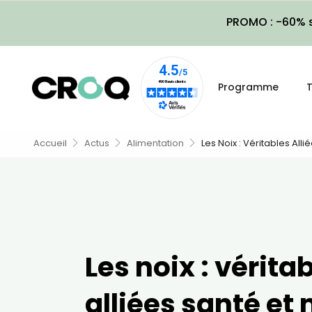
PROMO : -60% s
Programme
T
Accueil
Actus
Alimentation
Les Noix : Véritables All
Les noix : vérita
alliées santé et