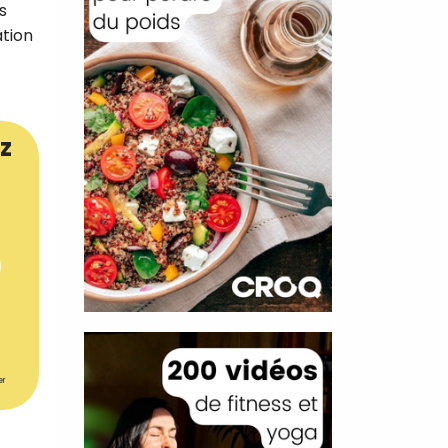
s
ation
z
er