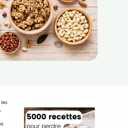
 les
,
es