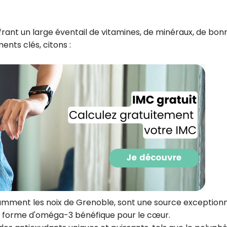
frant un large éventail de vitamines, de minéraux, de bon
ents clés, citons :
Recevez gratuitemen
recettes inédites de
!
otamment les noix de Grenoble, sont une source exceptionn
ne forme d'oméga-3 bénéfique pour le cœur.
Ainsi que la newsletter promotio