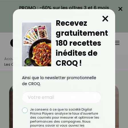
×
PROMO : -60% sur les offres 3 et 6 mois
×
avec le code CROQ60
Recevez
VOIR LA PROMO
gratuitement
180 recettes
inédites de
Accueil
Actus
Actualités
CROQ !
Les Olives Vertes, De Véritables Trésors Nutritionnels !
Ainsi que la newsletter promotionnelle
de CROQ.
Je consens à ce que la société Digital
Prisma Players analyse le taux d'ouverture
des courriels pour mesurer et optimiser les
performances des campagnes. Nous
pourrons savoir si vous ouvrez les