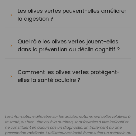
Les olives vertes peuvent-elles améliorer
la digestion ?
Quel rôle les olives vertes jouent-elles
dans la prévention du déclin cognitif ?
Comment les olives vertes protègent-
elles la santé oculaire ?
Les informations diffusées sur les articles, notamment celles relatives à
la santé, au bien-être ou à la nutrition, sont fournies à titre indicatif et
ne constituent en aucun cas un diagnostic, un traitement ou une
prescription médicale. L'utilisateur est invité à consulter un médecin ou