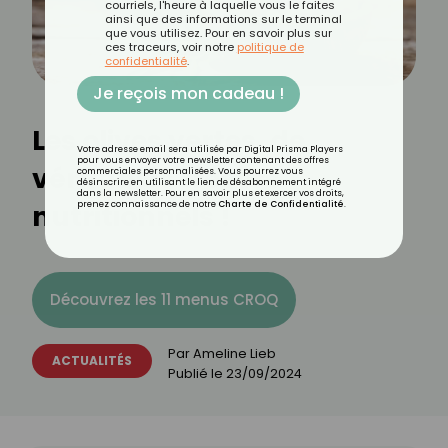
courriels, l'heure à laquelle vous le faites
ainsi que des informations sur le terminal
que vous utilisez. Pour en savoir plus sur
ces traceurs, voir notre
politique de
confidentialité
.
Je reçois mon cadeau !
Les olives vertes, de
Votre adresse email sera utilisée par Digital Prisma Players
pour vous envoyer votre newsletter contenant des offres
véritables trésors
commerciales personnalisées. Vous pourrez vous
désinscrire en utilisant le lien de désabonnement intégré
dans la newsletter. Pour en savoir plus et exercer vos droits,
nutritionnels !
prenez connaissance de notre
Charte de Confidentialité
.
Découvrez les 11 menus CROQ
Par
Ameline Lieb
ACTUALITÉS
Publié le
23/09/2024