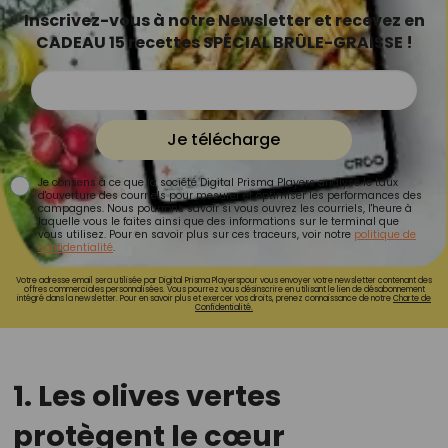
Inscrivez-vous à notre Newsletter et recevez en
CADEAU 15 recettes SPÉCIAL BRÛLE-GRAISSE !
Je télécharge
Je consens à ce que la société Digital Prisma Players analyse le taux
d'ouverture des courriels pour mesurer et optimiser les performances des
campagnes. Nous pourrons savoir si vous ouvrez les courriels, l'heure à
laquelle vous le faites ainsi que des informations sur le terminal que
vous utilisez. Pour en savoir plus sur ces traceurs, voir notre
politique de
confidentialité
.
Votre adresse email sera utilisée par Digital Prisma Playerspour vous envoyer votre newsletter contenant des
offres commerciales personnalisées. Vous pourrez vous désinscrire en utilisant le lien de désabonnement
intégré dans la newsletter. Pour en savoir plus et exercer vos droits, prenez connaissance de notre
Charte de
Confidentialité.
1. Les olives vertes
protègent le cœur