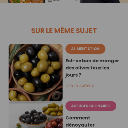
SUR LE MÊME SUJET
ALIMENTATION
Est-ce bon de manger
des olives tous les
jours ?
Lire la suite
ASTUCES CULINAIRES
Comment
dénoyauter