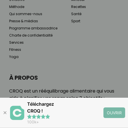
Méthode
Recettes
Qui sommes-nous
Santé
Presse & médias
Sport
Programme ambassadrice
Charte de confidentialité
Services
Fitness
Yoga
À PROPOS
CROQ est un rééquilibrage alimentaire qui vous
aide à planifier vos repas selon 3 objectifs :
Téléchargez
minceur, maladie chronique, étapes de vie.
CROQ !
✕
OUVRIR
100k+