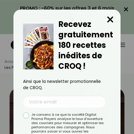
×
PROMO : -60% sur les offres 3 et 6 mois
×
avec le code CROQ60
Recevez
VOIR LA PROMO
gratuitement
180 recettes
inédites de
Accueil
Actus
Alimentation
CROQ !
Les Pâtes De Riz : Bienfaits, Calories Et Utilisation En Cuisine
Ainsi que la newsletter promotionnelle
de CROQ.
Je consens à ce que la société Digital
Prisma Players analyse le taux d'ouverture
des courriels pour mesurer et optimiser les
performances des campagnes. Nous
pourrons savoir si vous ouvrez les