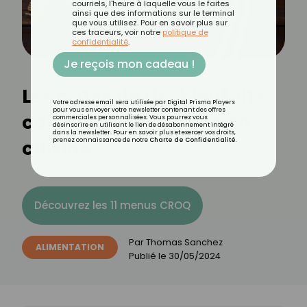
courriels, l'heure à laquelle vous le faites
ainsi que des informations sur le terminal
que vous utilisez. Pour en savoir plus sur
ces traceurs, voir notre
politique de
confidentialité
.
Je reçois mon cadeau !
Les pâtes de riz : bienfaits,
Votre adresse email sera utilisée par Digital Prisma Players
pour vous envoyer votre newsletter contenant des offres
calories et utilisation en
commerciales personnalisées. Vous pourrez vous
désinscrire en utilisant le lien de désabonnement intégré
dans la newsletter. Pour en savoir plus et exercer vos droits,
cuisine
prenez connaissance de notre
Charte de Confidentialité
.
Découvrez les 11 menus CROQ
Par
Thomas Sanchez
ALIMENTATION
Publié le
30/05/2024