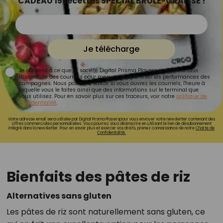
CADEAU 15 recettes SPÉCIAL BRÛLE-GRAISSE !
Je télécharge
Je consens à ce que la société Digital Prisma Players analyse le taux
d'ouverture des courriels pour mesurer et optimiser les performances des
campagnes. Nous pourrons savoir si vous ouvrez les courriels, l'heure à
laquelle vous le faites ainsi que des informations sur le terminal que
vous utilisez. Pour en savoir plus sur ces traceurs, voir notre
politique de
confidentialité
.
Votre adresse email sera utilisée par Digital Prisma Playerspour vous envoyer votre newsletter contenant des
offres commerciales personnalisées. Vous pourrez vous désinscrire en utilisant le lien de désabonnement
intégré dans la newsletter. Pour en savoir plus et exercer vos droits, prenez connaissance de notre
Charte de
Confidentialité.
Bienfaits des pâtes de riz
Alternatives sans gluten
Les pâtes de riz sont naturellement sans gluten, ce