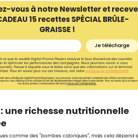
ez-vous à notre Newsletter et receve
CADEAU 15 recettes SPÉCIAL BRÛLE-
GRAISSE !
Je télécharge
à ce que la société Digital Prisma Players analyse le taux d'ouverture des courriels
r et optimiser les performances des campagnes. Nous pourrons savoir si vous
ourriels, l'heure à laquelle vous le faites ainsi que des informations sur le terminal
lisez. Pour en savoir plus sur ces traceurs, voir notre
politique de confidentialité
.
ail sera utilisée par Digital Prisma Playerspour vous envoyer votre newsletter contenant des offres commerciales
pourrez vous désinscrire en utilisant le lien de désabonnement intégré dans la newsletter. Pour en savoir plus et exerc
vos droits, prenez connaissance de notre
Charte de Confidentialité.
Recevez gratuitemen
 une richesse nutritionnelle
recettes inédites de
ée
!
ues comme des "bombes caloriques", mais cela dépend 
Ainsi que la newsletter promotio