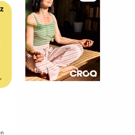
z
er
×
t 180
 CROQ
en
nnelle de