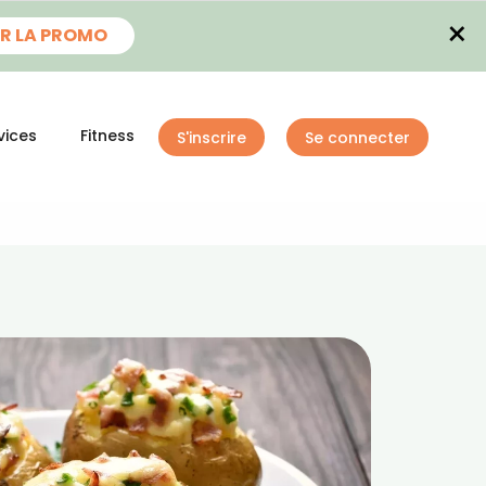
×
R LA PROMO
vices
Fitness
S'inscrire
Se connecter