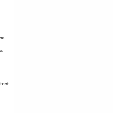
ne.
es
ntant