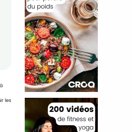
"à
r les