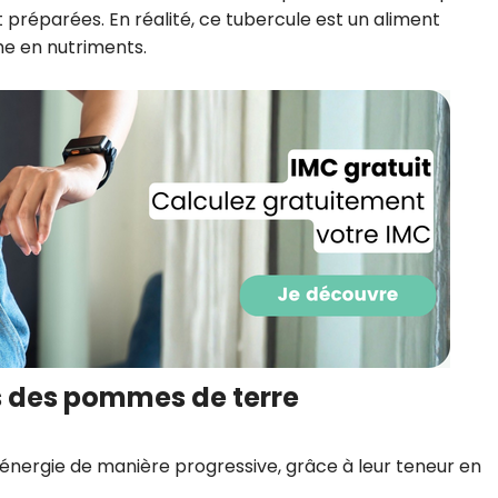
t préparées. En réalité, ce tubercule est un aliment
CROQ.
he en nutriments.
Je consens à ce que la société Digi
Prisma Players analyse le taux d'ou
des courriels pour mesurer et optim
performances des campagnes. No
pourrons savoir si vous ouvrez les co
l'heure à laquelle vous le faites ains
des informations sur le terminal qu
utilisez. Pour en savoir plus sur ces 
voir notre
politique de confidentialit
Je reçois mon cadeau !
ls des pommes de terre
Votre adresse email sera utilisée par Digital Prisma Playe
envoyer votre newsletter contenant des offres commercial
personnalisées. Vous pourrez vous désinscrire en utilisan
désabonnement intégré dans la newsletter. Pour en savoi
exercer vos droits, prenez connaissance de notre
Charte 
Confidentialité
.
énergie de manière progressive, grâce à leur teneur en