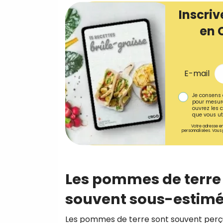
Inscriv
en 
E-mail
Je consens 
pour mesure
ouvrez les c
que vous uti
Votre adresse em
personnalisées. Vous 
Les pommes de terre :
souvent sous-estim
Les pommes de terre sont souvent perç