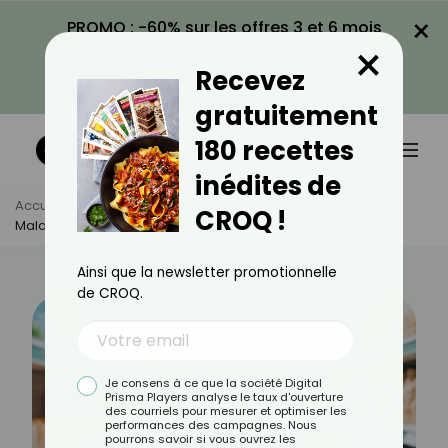
×
PROMO : -60% sur les offres 3 et 6 mois
×
avec le code CROQ60
Recevez
VOIR LA PROMO
gratuitement
180 recettes
inédites de
Accueil
Actus
Alimentation
CROQ !
Maladie De Verneuil : Quels Aliments Éviter ?
Ainsi que la newsletter promotionnelle
de CROQ.
Je consens à ce que la société Digital
Prisma Players analyse le taux d'ouverture
des courriels pour mesurer et optimiser les
performances des campagnes. Nous
pourrons savoir si vous ouvrez les