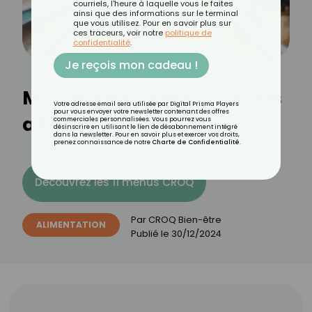
courriels, l'heure à laquelle vous le faites
ainsi que des informations sur le terminal
que vous utilisez. Pour en savoir plus sur
ces traceurs, voir notre
politique de
confidentialité
.
Je reçois mon cadeau !
Maladie de Verneuil : quels
Votre adresse email sera utilisée par Digital Prisma Players
pour vous envoyer votre newsletter contenant des offres
aliments éviter ?
commerciales personnalisées. Vous pourrez vous
désinscrire en utilisant le lien de désabonnement intégré
dans la newsletter. Pour en savoir plus et exercer vos droits,
prenez connaissance de notre
Charte de Confidentialité
.
Découvrez les 11 menus CROQ
Par
CROQ Bien-être
ALIMENTATION
Publié le
30/12/2024