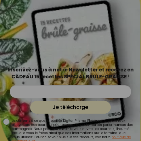
Inscrivez-vous à notre Newsletter et recevez en
CADEAU 15 recettes SPÉCIAL BRÛLE-GRAISSE !
Je télécharge
Je consens à ce que la société Digital Prisma Players analyse le taux
d'ouverture des courriels pour mesurer et optimiser les performances des
campagnes. Nous pourrons savoir si vous ouvrez les courriels, l'heure à
laquelle vous le faites ainsi que des informations sur le terminal que
vous utilisez. Pour en savoir plus sur ces traceurs, voir notre
politique de