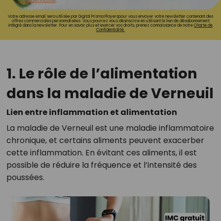
confidentialité
.
Votre adresse email sera utilisée par Digital Prisma Playerspour vous envoyer votre newsletter contenant des
offres commerciales personnalisées. Vous pourrez vous désinscrire en utilisant le lien de désabonnement
intégré dans la newsletter. Pour en savoir plus et exercer vos droits, prenez connaissance de notre
Charte de
Confidentialité.
1. Le rôle de l’alimentation
dans la maladie de Verneuil
Lien entre inflammation et alimentation
La maladie de Verneuil est une maladie inflammatoire
chronique, et certains aliments peuvent exacerber
cette inflammation. En évitant ces aliments, il est
possible de réduire la fréquence et l’intensité des
poussées.