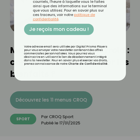
courriels, l'heure à laquelle vous le faites
ainsi que des informations sur le terminal
que vous utilisez. Pour en savoir plus sur
ces traceurs, voir notre
politique de
confidentialité
.
Je reçois mon cadeau !
Marcher quand il fait froid :
Votre adresse email sera utilisée par Digital Prisma Players
pour vous envoyer votre newsletter contenant des offres
commerciales personnalisées. Vous pourrez vous
désinscrire en utilisant le lien de désabonnement intégré
comment en maximiser les
dans la newsletter. Pour en savoir plus et exercer vos droits,
prenez connaissance de notre
Charte de Confidentialité
.
bienfaits ?
Découvrez les 11 menus CROQ
Par
CROQ Sport
SPORT
Publié le
17/01/2025