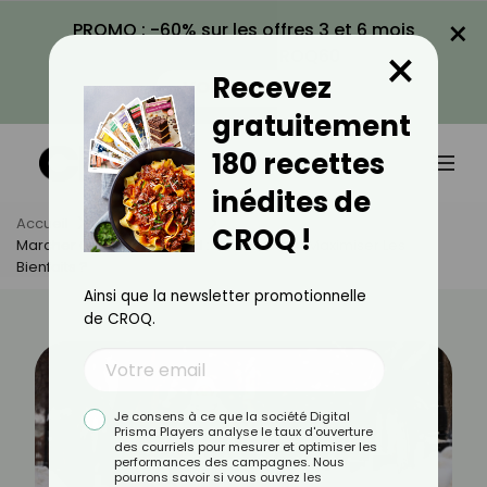
×
PROMO : -60% sur les offres 3 et 6 mois
×
avec le code CROQ60
Recevez
VOIR LA PROMO
gratuitement
180 recettes
inédites de
Accueil
Actus
Sport
CROQ !
Marcher Quand Il Fait Froid : Comment En Maximiser Les
Bienfaits ?
Ainsi que la newsletter promotionnelle
de CROQ.
Je consens à ce que la société Digital
Prisma Players analyse le taux d'ouverture
des courriels pour mesurer et optimiser les
performances des campagnes. Nous
pourrons savoir si vous ouvrez les