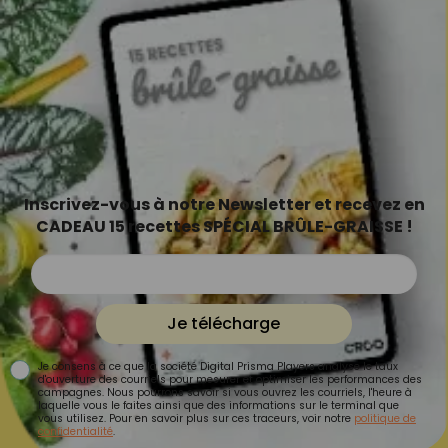
Inscrivez-vous à notre Newsletter et recevez en
CADEAU 15 recettes SPÉCIAL BRÛLE-GRAISSE !
Je télécharge
Je consens à ce que la société Digital Prisma Players analyse le taux
d'ouverture des courriels pour mesurer et optimiser les performances des
campagnes. Nous pourrons savoir si vous ouvrez les courriels, l'heure à
laquelle vous le faites ainsi que des informations sur le terminal que
vous utilisez. Pour en savoir plus sur ces traceurs, voir notre
politique de
confidentialité
.