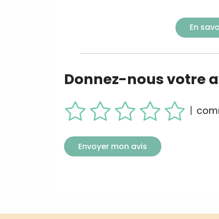
En savo
Donnez-nous votre av
|
comm
Envoyer mon avis