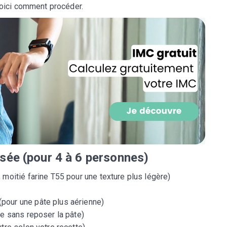
Voici comment procéder.
isée (pour 4 à 6 personnes)
Recevez gratuitemen
, moitié farine T55 pour une texture plus légère)
de nos meilleures re
spécial sans cuisine
(pour une pâte plus aérienne)
ge sans reposer la pâte)
Ainsi que la newsletter promotio