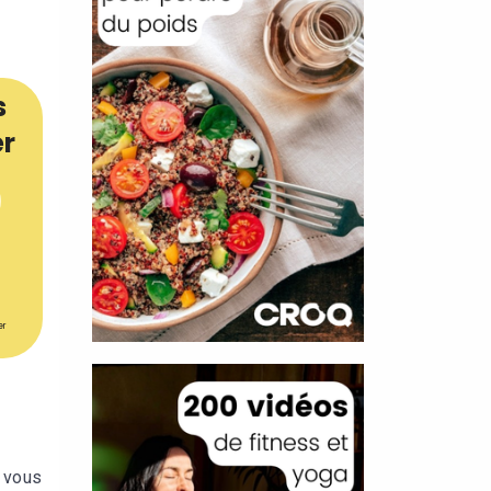
s
er
er
, vous