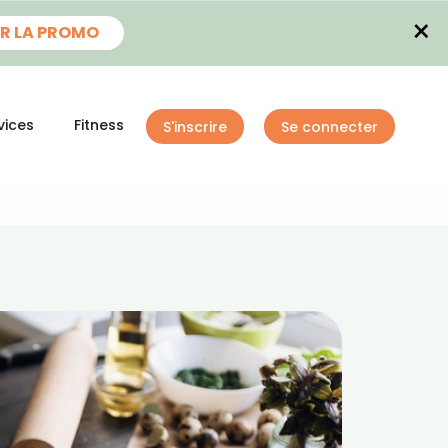
×
R LA PROMO
vices
Fitness
S'inscrire
Se connecter