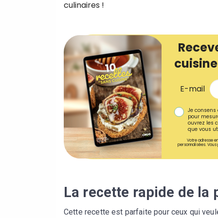
culinaires !
Receve
cuisine
E-mail
Je consens 
pour mesure
ouvrez les c
que vous uti
Votre adresse em
personnalisées. Vous 
La recette rapide de la 
Cette recette est parfaite pour ceux qui veu