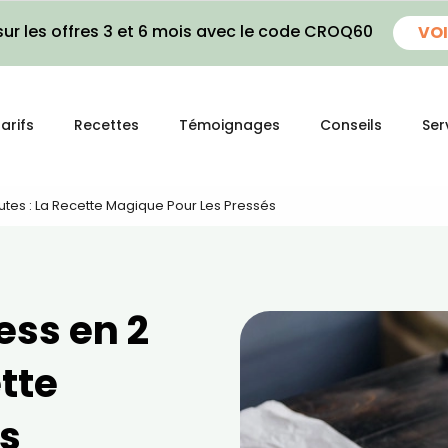
ur les offres 3 et 6 mois avec le code CROQ60
VOI
arifs
Recettes
Témoignages
Conseils
Ser
nutes : La Recette Magique Pour Les Pressés
ess en 2
ette
s