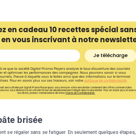
z en cadeau 10 recettes spécial san
 en vous inscrivant à notre newslett
Je télécharge
à ce que la société Digital Prisma Players analyse le taux d'ouverture des courriels
r et optimiser les performances des campagnes. Nous pourrons savoir si vous
ourriels, l'heure à laquelle vous le faites ainsi que des informations sur le terminal
lisez. Pour en savoir plus sur ces traceurs, voir notre
politique de confidentialité
.
ail sera utilisée par Digital Prisma Playerspour vous envoyer votre newsletter contenant des offres commerciales
pourrez vous désinscrire en utilisant le lien de désabonnement intégré dans la newsletter. Pour en savoir plus et exerc
vos droits, prenez connaissance de notre
Charte de Confidentialité.
pâte brisée
lent se régaler sans se fatiguer. En seulement quelques étapes