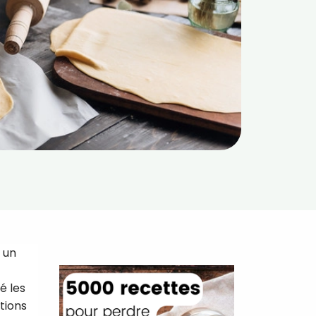
 un
é les
tions