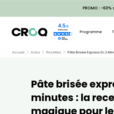
PROMO : -60% s
Programme
T
Accueil
Actus
Recettes
Pâte Brisée Express En 2 Mi
Pâte brisée expr
minutes : la rec
magique pour le