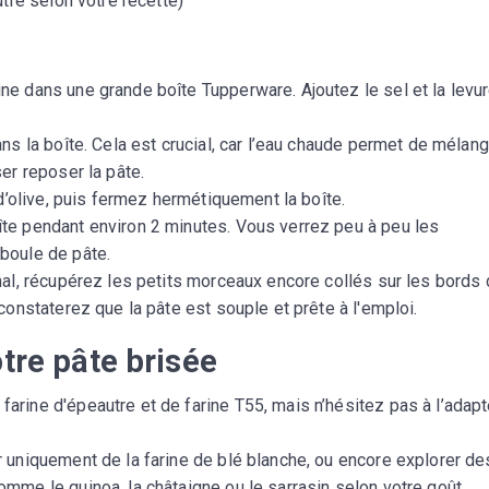
tre selon votre recette)
CROQ.
rine dans une grande boîte Tupperware. Ajoutez le sel et la levu
Je consens à ce que la société Digi
Prisma Players analyse le taux d'ou
ans la boîte. Cela est crucial, car l’eau chaude permet de mélan
des courriels pour mesurer et optim
er reposer la pâte.
performances des campagnes. No
 d’olive, puis fermez hermétiquement la boîte.
pourrons savoir si vous ouvrez les co
l'heure à laquelle vous le faites ains
te pendant environ 2 minutes. Vous verrez peu à peu les
des informations sur le terminal qu
boule de pâte.
utilisez. Pour en savoir plus sur ces 
voir notre
politique de confidentialit
mal, récupérez les petits morceaux encore collés sur les bords 
constaterez que la pâte est souple et prête à l'emploi.
Je reçois mon cadeau !
otre pâte brisée
Votre adresse email sera utilisée par Digital Prisma Playe
envoyer votre newsletter contenant des offres commercial
ine d'épeautre et de farine T55, mais n’hésitez pas à l’adapt
personnalisées. Vous pourrez vous désinscrire en utilisan
désabonnement intégré dans la newsletter. Pour en savoi
exercer vos droits, prenez connaissance de notre
Charte 
Confidentialité
.
r uniquement de la farine de blé blanche, ou encore explorer de
mme le quinoa, la châtaigne ou le sarrasin selon votre goût.