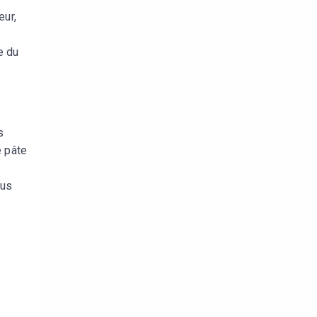
eur,
e du
s
e pâte
ous