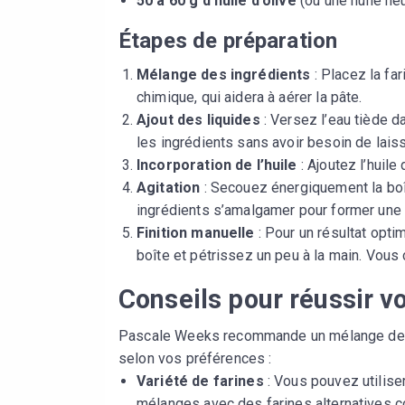
50 à 60 g d’huile d’olive
(ou une huile neu
Étapes de préparation
Mélange des ingrédients
: Placez la fa
chimique, qui aidera à aérer la pâte.
Ajout des liquides
: Versez l’eau tiède d
les ingrédients sans avoir besoin de laiss
Incorporation de l’huile
: Ajoutez l’huile
Agitation
: Secouez énergiquement la boî
ingrédients s’amalgamer pour former une 
Finition manuelle
: Pour un résultat opti
boîte et pétrissez un peu à la main. Vous 
Conseils pour réussir v
Pascale Weeks recommande un mélange de far
selon vos préférences :
Variété de farines
: Vous pouvez utilise
mélanges avec des farines alternatives co