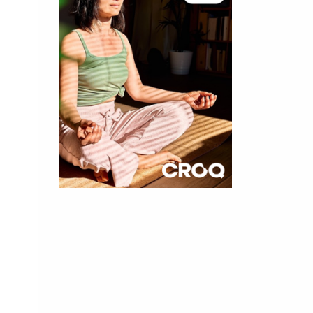
×
t 10
cettes
nnelle de