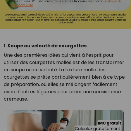
vous utilisez. Pour en savoir plus sur ces traceurs, voir notre
politique de
confidentialité
.
Votre adresse email sera utilisée par Digital Prisma Playerspour vous envoyer votre newsletter contenant des
offres commerciales personnalisées. Vous pourrez vous désinscrire en utilisant le lien de désabonnement
intégré dans la newsletter. Pour en savoir plus et exercer vos droits, prenez connaissance de notre
Charte de
Confidentialité.
1. Soupe ou velouté de courgettes
Une des premières idées qui vient à l’esprit pour
utiliser des courgettes molles est de les transformer
en soupe ou en velouté. La texture molle des
courgettes se prête particulièrement bien à ce type
de préparation, où elles se mélangent facilement
avec d’autres légumes pour créer une consistance
crémeuse.