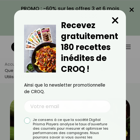
×
PROMO : -60% sur les offres 3 et 6 mois
×
avec le code CROQ60
Recevez
VOIR LA PROMO
gratuitement
180 recettes
inédites de
Accueil
Actus
Astuces Culinaires
CROQ !
Que Faire Avec Des Courgettes Molles ? Des Idées Pour Les
Utiliser Et Éviter Le Gaspillage
Ainsi que la newsletter promotionnelle
de CROQ.
Je consens à ce que la société Digital
Prisma Players analyse le taux d'ouverture
des courriels pour mesurer et optimiser les
performances des campagnes. Nous
pourrons savoir si vous ouvrez les