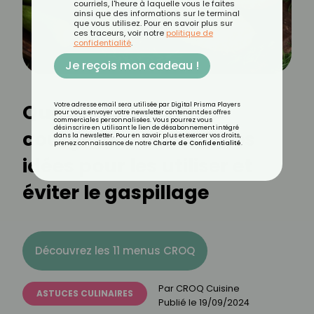
courriels, l'heure à laquelle vous le faites
ainsi que des informations sur le terminal
que vous utilisez. Pour en savoir plus sur
ces traceurs, voir notre
politique de
confidentialité
.
Je reçois mon cadeau !
Que faire avec des
Votre adresse email sera utilisée par Digital Prisma Players
pour vous envoyer votre newsletter contenant des offres
commerciales personnalisées. Vous pourrez vous
désinscrire en utilisant le lien de désabonnement intégré
courgettes molles ? Des
dans la newsletter. Pour en savoir plus et exercer vos droits,
prenez connaissance de notre
Charte de Confidentialité
.
idées pour les utiliser et
éviter le gaspillage
Découvrez les 11 menus CROQ
Par
CROQ Cuisine
ASTUCES CULINAIRES
Publié le
19/09/2024