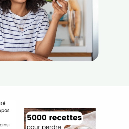
até
repas
ainsi