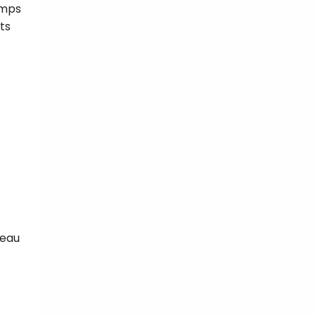
emps
ts
tal
verture
iser les
us
urriels,
i que
e vous
traceurs,
é
.
 eau
rs pour vous
es
t le lien de
r plus et
de