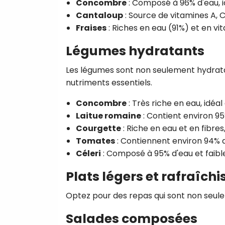
Concombre
: Composé à 96% d'eau, id
Cantaloup
: Source de vitamines A, 
Fraises
: Riches en eau (91%) et en vi
Légumes hydratants
Les légumes sont non seulement hydratant
nutriments essentiels.
Concombre
: Très riche en eau, idéa
Laitue romaine
: Contient environ 95
Courgette
: Riche en eau et en fibre
Tomates
: Contiennent environ 94% d
Céleri
: Composé à 95% d'eau et faible
Plats légers et rafraîch
Optez pour des repas qui sont non seuleme
Salades composées