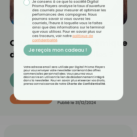
Je consens à ce que la société Digital
Prisma Players analyse le taux d'ouverture
des courriels pour mesurer et optimiser les
performances des campagnes. Nous
pourrons savoir si vous ouvrez les
courriels, l'heure à laquelle vous le faites
ainsi que des informations sur le terminal
que vous utilisez. Pour en savoir plus sur
ces traceurs, voir notre
politique de
Quel est l'index glycémique
confidentialité
.
Je reçois mon cadeau !
des choux de Bruxelles ?
Votre adresse email sera utilisée par Digital Prisma Players
pour vous envoyer votre newsletter contenant des offres
commerciales personnalisées. Vous pourrez vous
désinscrire en utilisant le lien de désabonnement intégré
Découvrez les 11 menus CROQ
dans la newsletter. Pour en savoir plus et exercer vos droits,
prenez connaissance de notre
Charte de Confidentialité
.
Par
Thomas Sanchez
ALIMENTATION
Publié le
31/12/2024