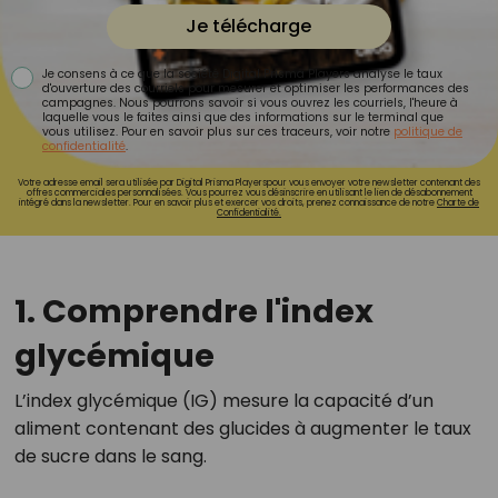
Je télécharge
Je consens à ce que la société Digital Prisma Players analyse le taux
d'ouverture des courriels pour mesurer et optimiser les performances des
campagnes. Nous pourrons savoir si vous ouvrez les courriels, l'heure à
laquelle vous le faites ainsi que des informations sur le terminal que
vous utilisez. Pour en savoir plus sur ces traceurs, voir notre
politique de
confidentialité
.
Votre adresse email sera utilisée par Digital Prisma Playerspour vous envoyer votre newsletter contenant des
offres commerciales personnalisées. Vous pourrez vous désinscrire en utilisant le lien de désabonnement
intégré dans la newsletter. Pour en savoir plus et exercer vos droits, prenez connaissance de notre
Charte de
Confidentialité.
1. Comprendre l'index
glycémique
L’index glycémique (IG) mesure la capacité d’un
aliment contenant des glucides à augmenter le taux
de sucre dans le sang.