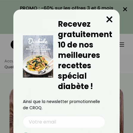
×
PROMO : -60% sur les offres 3 et 6 mois
×
avec le code CROQ60
Recevez
VOIR LA PROMO
gratuitement
10 de nos
meilleures
Accueil
Actus
Alimentation
recettes
Quel Est L'index Glycémique Des Choux De Bruxelles ?
spécial
diabète !
Ainsi que la newsletter promotionnelle
de CROQ.