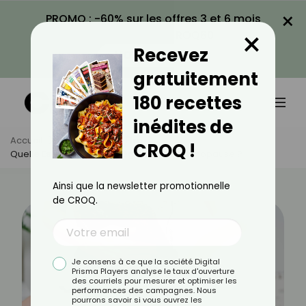
×
PROMO : -60% sur les offres 3 et 6 mois
×
avec le code CROQ60
Recevez
VOIR LA PROMO
gratuitement
180 recettes
inédites de
Accueil
Actus
Bien-Être
CROQ !
Quelle Est La Durée Des Règles En Pré-Ménopause ?
Ainsi que la newsletter promotionnelle
de CROQ.
Je consens à ce que la société Digital
Prisma Players analyse le taux d'ouverture
des courriels pour mesurer et optimiser les
performances des campagnes. Nous
pourrons savoir si vous ouvrez les