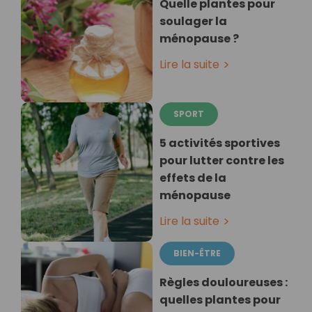
Quelle plantes pour
soulager la
ménopause ?
Lire la suite
SPORT
5 activités sportives
pour lutter contre les
effets de la
ménopause
Lire la suite
BIEN-ÊTRE
Règles douloureuses :
quelles plantes pour