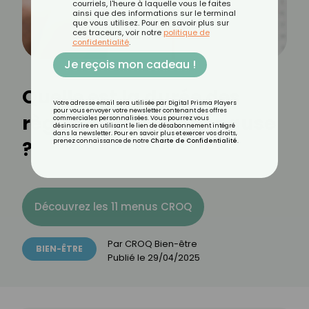
courriels, l'heure à laquelle vous le faites
ainsi que des informations sur le terminal
que vous utilisez. Pour en savoir plus sur
ces traceurs, voir notre
politique de
confidentialité
.
Je reçois mon cadeau !
Quelle est la durée des
Votre adresse email sera utilisée par Digital Prisma Players
pour vous envoyer votre newsletter contenant des offres
règles en pré-ménopause
commerciales personnalisées. Vous pourrez vous
désinscrire en utilisant le lien de désabonnement intégré
dans la newsletter. Pour en savoir plus et exercer vos droits,
?
prenez connaissance de notre
Charte de Confidentialité
.
Découvrez les 11 menus CROQ
Par
CROQ Bien-être
BIEN-ÊTRE
Publié le
29/04/2025