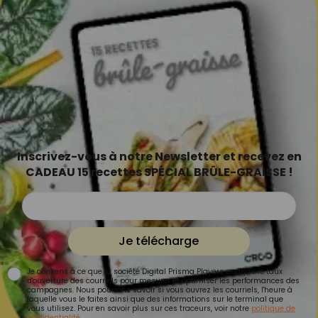
Inscrivez-vous à notre Newsletter et recevez en
CADEAU 15 recettes SPÉCIAL BRÛLE-GRAISSE !
Je télécharge
Je consens à ce que la société Digital Prisma Players analyse le taux
d'ouverture des courriels pour mesurer et optimiser les performances des
campagnes. Nous pourrons savoir si vous ouvrez les courriels, l'heure à
laquelle vous le faites ainsi que des informations sur le terminal que
vous utilisez. Pour en savoir plus sur ces traceurs, voir notre
politique de
confidentialité
.