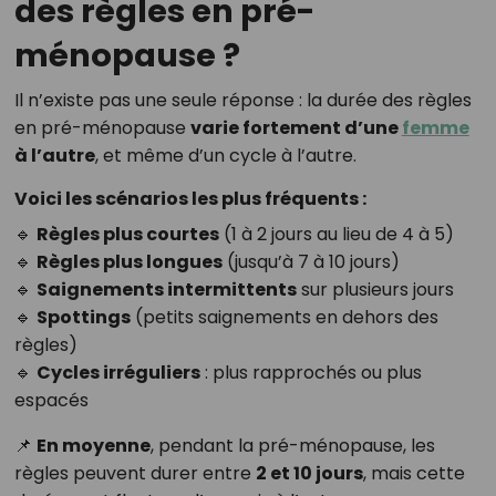
des règles en pré-
ménopause ?
Il n’existe pas une seule réponse : la durée des règles
en pré-ménopause
varie fortement d’une
femme
à l’autre
, et même d’un cycle à l’autre.
Voici les scénarios les plus fréquents :
🔹
Règles plus courtes
(1 à 2 jours au lieu de 4 à 5)
🔹
Règles plus longues
(jusqu’à 7 à 10 jours)
🔹
Saignements intermittents
sur plusieurs jours
🔹
Spottings
(petits saignements en dehors des
règles)
🔹
Cycles irréguliers
: plus rapprochés ou plus
espacés
📌
En moyenne
, pendant la pré-ménopause, les
règles peuvent durer entre
2 et 10 jours
, mais cette