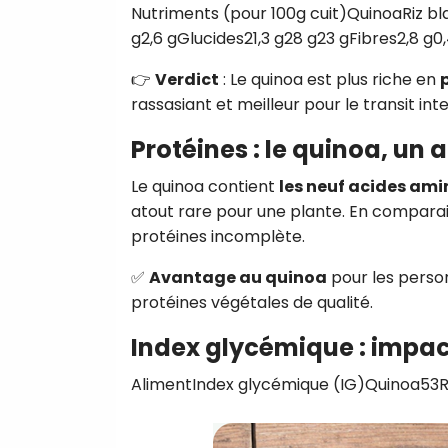
Nutriments (pour 100g cuit)QuinoaRiz bla
g2,6 gGlucides21,3 g28 g23 gFibres2,8 g0,4
👉
Verdict
: Le quinoa est plus riche en
rassasiant et meilleur pour le transit inte
Protéines : le quinoa, un 
Le quinoa contient
les neuf acides ami
atout rare pour une plante. En comparaiso
protéines incomplète.
✅
Avantage au quinoa
pour les perso
protéines végétales de qualité.
Index glycémique : impac
AlimentIndex glycémique (IG)Quinoa53