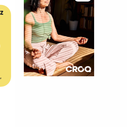
z
er
×
t 180
 CROQ
nnelle de