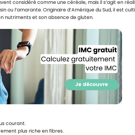
ent considéré comme une céréale, mais il s’agit en réali
CROQ.
in ou l’amarante. Originaire d’Amérique du Sud, il est cult
 en nutriments et son absence de gluten.
Je consens à ce que la société Digi
Prisma Players analyse le taux d'ou
des courriels pour mesurer et optim
performances des campagnes. No
pourrons savoir si vous ouvrez les co
l'heure à laquelle vous le faites ains
des informations sur le terminal qu
utilisez. Pour en savoir plus sur ces 
voir notre
politique de confidentialit
Je reçois mon cadeau !
Votre adresse email sera utilisée par Digital Prisma Playe
envoyer votre newsletter contenant des offres commercial
personnalisées. Vous pourrez vous désinscrire en utilisan
désabonnement intégré dans la newsletter. Pour en savoi
exercer vos droits, prenez connaissance de notre
Charte 
lus courant.
Confidentialité
.
rement plus riche en fibres.