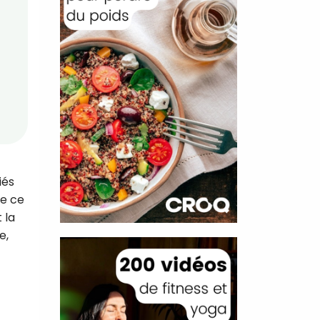
iés
ue ce
 la
e,