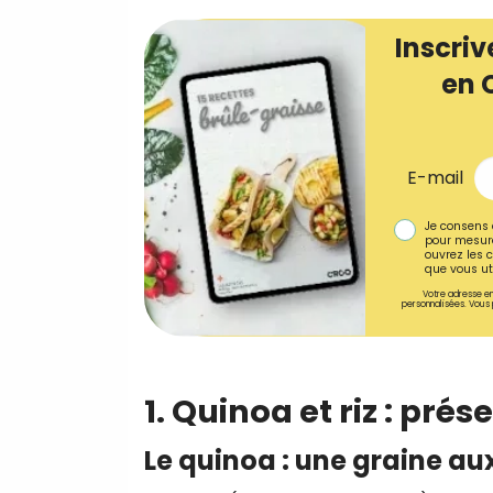
Inscriv
en 
E-mail
Je consens 
pour mesure
ouvrez les c
que vous uti
Votre adresse em
personnalisées. Vous 
1. Quinoa et riz : pr
Le quinoa : une graine au