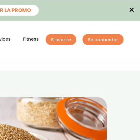
×
R LA PROMO
vices
Fitness
S'inscrire
Se connecter