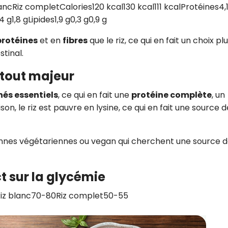
ncRiz completCalories120 kcal130 kcal111 kcalProtéines4,1
 g1,8 gLipides1,9 g0,3 g0,9 g
protéines
et en
fibres
que le riz, ce qui en fait un choix pl
stinal.
atout majeur
nés essentiels
, ce qui en fait une
protéine complète
, un
n, le riz est pauvre en lysine, ce qui en fait une source d
nnes végétariennes ou vegan qui cherchent une source 
t sur la glycémie
Riz blanc70-80Riz complet50-55