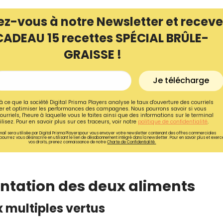
ez-vous à notre Newsletter et receve
CADEAU 15 recettes SPÉCIAL BRÛLE-
GRAISSE !
Je télécharge
à ce que la société Digital Prisma Players analyse le taux d'ouverture des courriels
r et optimiser les performances des campagnes. Nous pourrons savoir si vous
ourriels, l'heure à laquelle vous le faites ainsi que des informations sur le terminal
lisez. Pour en savoir plus sur ces traceurs, voir notre
politique de confidentialité
.
ail sera utilisée par Digital Prisma Playerspour vous envoyer votre newsletter contenant des offres commerciales
pourrez vous désinscrire en utilisant le lien de désabonnement intégré dans la newsletter. Pour en savoir plus et exerc
vos droits, prenez connaissance de notre
Charte de Confidentialité.
Recevez gratuitemen
recettes inédites de
ésentation des deux aliments
!
x multiples vertus
Ainsi que la newsletter promotio