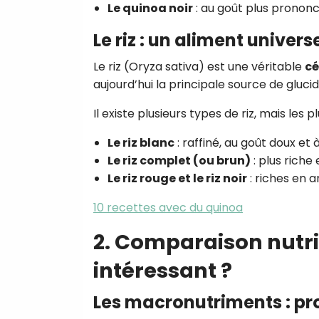
Le quinoa noir
: au goût plus prononc
Le riz : un aliment univers
Le riz (Oryza sativa) est une véritable
cé
aujourd’hui la principale source de gluci
Il existe plusieurs types de riz, mais les
Le riz blanc
: raffiné, au goût doux et 
Le riz complet (ou brun)
: plus riche
Le riz rouge et le riz noir
: riches en a
10 recettes avec du quinoa
2. Comparaison nutriti
intéressant ?
Les macronutriments : pro