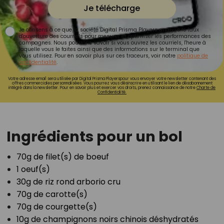
Je télécharge
Je consens à ce que la société Digital Prisma Players analyse le taux
d'ouverture des courriels pour mesurer et optimiser les performances des
campagnes. Nous pourrons savoir si vous ouvrez les courriels, l'heure à
laquelle vous le faites ainsi que des informations sur le terminal que
vous utilisez. Pour en savoir plus sur ces traceurs, voir notre
politique de
confidentialité
.
Votre adresse email sera utilisée par Digital Prisma Playerspour vous envoyer votre newsletter contenant des
offres commerciales personnalisées. Vous pourrez vous désinscrire en utilisant le lien de désabonnement
intégré dans la newsletter. Pour en savoir plus et exercer vos droits, prenez connaissance de notre
Charte de
Confidentialité.
Ingrédients pour un bol
70g de filet(s) de boeuf⁣
1 oeuf(s)⁣
30g de riz rond arborio cru⁣
70g de carotte(s)⁣
70g de courgette(s)⁣
10g de champignons noirs chinois déshydratés⁣