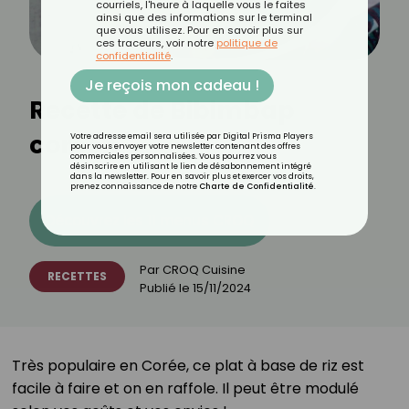
courriels, l'heure à laquelle vous le faites
ainsi que des informations sur le terminal
que vous utilisez. Pour en savoir plus sur
ces traceurs, voir notre
politique de
confidentialité
.
Je reçois mon cadeau !
Recette de Bibimbap
coréen
Votre adresse email sera utilisée par Digital Prisma Players
pour vous envoyer votre newsletter contenant des offres
commerciales personnalisées. Vous pourrez vous
désinscrire en utilisant le lien de désabonnement intégré
dans la newsletter. Pour en savoir plus et exercer vos droits,
prenez connaissance de notre
Charte de Confidentialité
.
Découvrez les 11 menus CROQ
Par
CROQ Cuisine
RECETTES
Publié le
15/11/2024
Très populaire en Corée, ce plat à base de riz est
facile à faire et on en raffole. Il peut être modulé