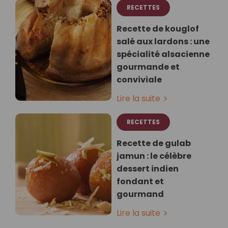
RECETTES
Recette de kouglof
salé aux lardons : une
spécialité alsacienne
gourmande et
conviviale
Lire la suite
RECETTES
Recette de gulab
jamun : le célèbre
dessert indien
fondant et
gourmand
Lire la suite