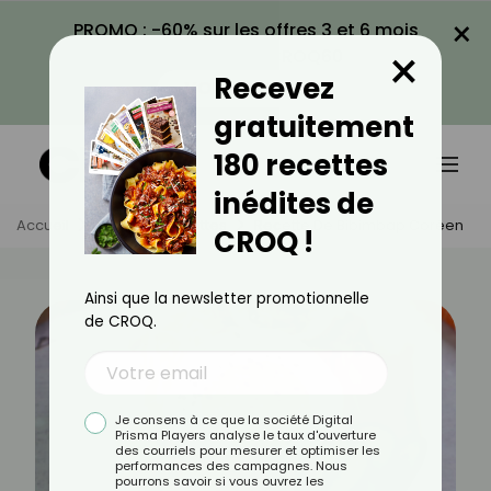
×
PROMO : -60% sur les offres 3 et 6 mois
×
avec le code CROQ60
Recevez
VOIR LA PROMO
gratuitement
180 recettes
inédites de
Accueil
Actus
Recettes
Recette De Bibimbap Coréen
CROQ !
Ainsi que la newsletter promotionnelle
de CROQ.
Je consens à ce que la société Digital
Prisma Players analyse le taux d'ouverture
des courriels pour mesurer et optimiser les
performances des campagnes. Nous
pourrons savoir si vous ouvrez les