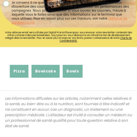
Je consens à ce que la société Digital Prisma Players analyse le taux
d'ouverture des courriels pour mesurer et optimiser les performances des
campagnes. Nous pourrons savoir si vous ouvrez les courriels, l'heure à
laquelle vous le faites ainsi que des informations sur le terminal que
vous utilisez. Pour en savoir plus sur ces traceurs, voir notre
politique de
confidentialité
.
Votre adresse email sera utilisée par Digital Prisma Playerspour vous envoyer votre newsletter contenant des
offres commerciales personnalisées. Vous pourrez vous désinscrire en utilisant le lien de désabonnement
intégré dans la newsletter. Pour en savoir plus et exercer vos droits, prenez connaissance de notre
Charte de
Confidentialité.
Pizza
Bowlcake
Bowls
Les informations diffusées sur les articles, notamment celles relatives à
la santé, au bien-être ou à la nutrition, sont fournies à titre indicatif et
ne constituent en aucun cas un diagnostic, un traitement ou une
prescription médicale. L'utilisateur est invité à consulter un médecin ou
un professionnel de santé qualifié pour toute question relative à son
état de santé.