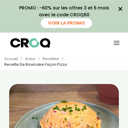
×
PROMO : -60% sur les offres 3 et 6 mois
×
avec le code CROQ60
Recevez
VOIR LA PROMO
gratuitement
10 de nos
meilleures
Accueil
Actus
Recettes
recettes
Recette De Bowlcake Façon Pizza
spécial sans
cuisine
Ainsi que la newsletter promotionnelle
de CROQ.