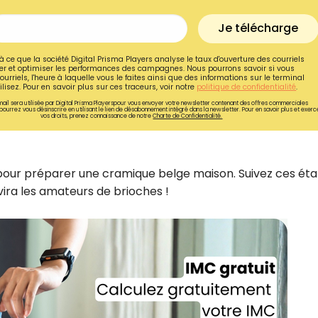
Je télécharge
à ce que la société Digital Prisma Players analyse le taux d'ouverture des courriels
r et optimiser les performances des campagnes. Nous pourrons savoir si vous
ourriels, l'heure à laquelle vous le faites ainsi que des informations sur le terminal
lisez. Pour en savoir plus sur ces traceurs, voir notre
politique de confidentialité
.
ail sera utilisée par Digital Prisma Playerspour vous envoyer votre newsletter contenant des offres commerciales
pourrez vous désinscrire en utilisant le lien de désabonnement intégré dans la newsletter. Pour en savoir plus et exerc
vos droits, prenez connaissance de notre
Charte de Confidentialité.
 pour préparer une cramique belge maison. Suivez ces ét
vira les amateurs de brioches !
Recevez gratuitemen
recettes inédites de
!
Ainsi que la newsletter promotio