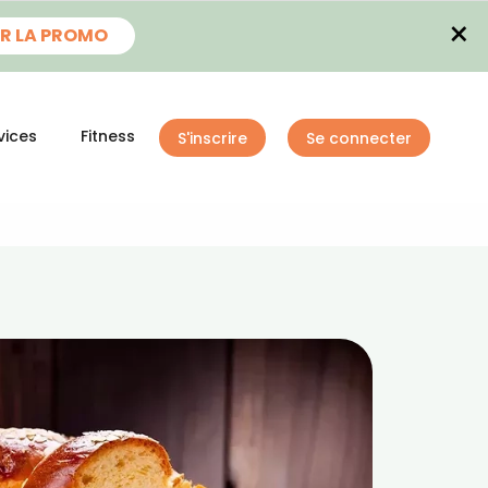
×
R LA PROMO
vices
Fitness
S'inscrire
Se connecter