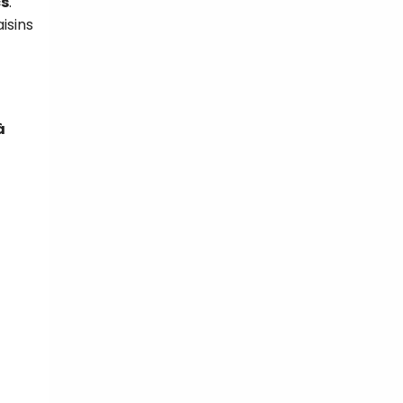
cs
.
isins
à