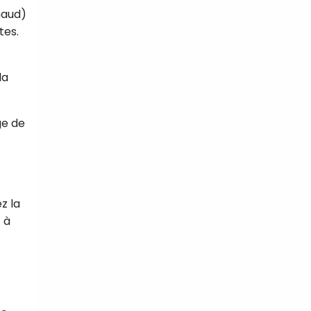
chaud)
tes.
la
ge de
z la
 à