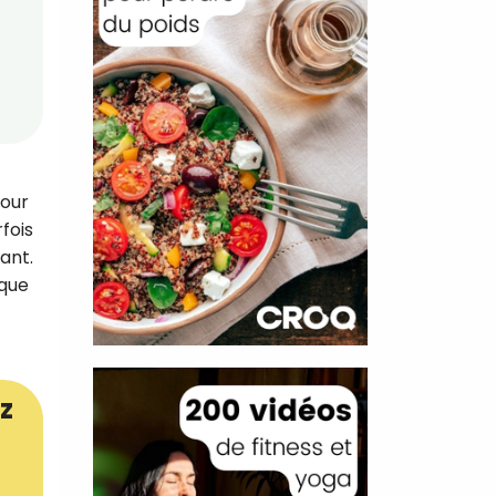
pour
fois
ant.
 que
z