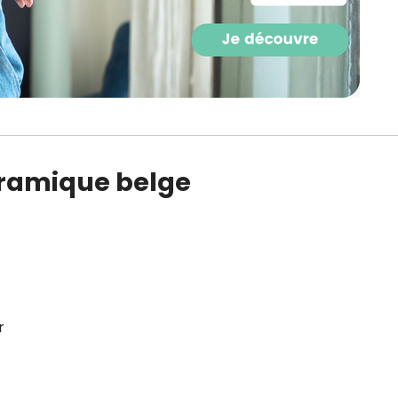
CROQ.
Je consens à ce que la société Digi
Prisma Players analyse le taux d'ou
des courriels pour mesurer et optim
performances des campagnes. No
pourrons savoir si vous ouvrez les co
cramique belge
l'heure à laquelle vous le faites ains
des informations sur le terminal qu
utilisez. Pour en savoir plus sur ces 
voir notre
politique de confidentialit
Je reçois mon cadeau !
Votre adresse email sera utilisée par Digital Prisma Playe
envoyer votre newsletter contenant des offres commercial
r
personnalisées. Vous pourrez vous désinscrire en utilisan
désabonnement intégré dans la newsletter. Pour en savoi
exercer vos droits, prenez connaissance de notre
Charte 
Confidentialité
.