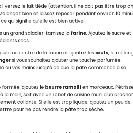
l, versez le lait tiède (attention, il ne doit pas être trop 
 Mélangez bien et laissez reposer pendant environ 10 minu
 qui signifie qu’elle est bien active.
s un grand saladier, tamisez la
farine
. Ajoutez le sucre et 
édients secs.
 puits au centre de la farine et ajoutez les
œufs
, le mélan
anger
si vous souhaitez ajouter une touche parfumée.
e ou vos mains jusqu’à ce que la pâte commence à se
e formée, ajoutez le
beurre ramolli
en morceaux. Pétrisse
à la main, soit avec un robot de cuisine muni d'un crochet
ement collante. Si elle est trop liquide, ajoutez un peu de
mettre pour ne pas rendre la pâte trop sèche.