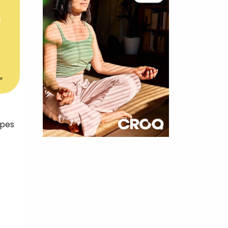
er
apes
×
t 180
 CROQ
nnelle de