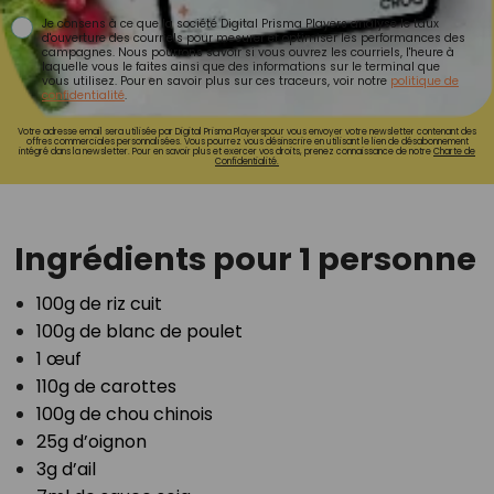
Je consens à ce que la société Digital Prisma Players analyse le taux
d'ouverture des courriels pour mesurer et optimiser les performances des
campagnes. Nous pourrons savoir si vous ouvrez les courriels, l'heure à
laquelle vous le faites ainsi que des informations sur le terminal que
vous utilisez. Pour en savoir plus sur ces traceurs, voir notre
politique de
confidentialité
.
Votre adresse email sera utilisée par Digital Prisma Playerspour vous envoyer votre newsletter contenant des
offres commerciales personnalisées. Vous pourrez vous désinscrire en utilisant le lien de désabonnement
intégré dans la newsletter. Pour en savoir plus et exercer vos droits, prenez connaissance de notre
Charte de
Confidentialité.
Ingrédients pour 1 personne
100g de riz cuit
100g de blanc de poulet
1 œuf
110g de carottes
100g de chou chinois
25g d’oignon
3g d’ail