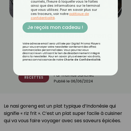
courriels, l'heure à laquelle vous le faites
ainsi que des informations sur le terminal
que vous utilisez. Pour en savoir plus sur
ces traceurs, voir notre
politique de
confidentialité
.
Je reçois mon cadeau !
Recette de nasi goreng
Votre adresse email sera utilisée par Digital Prisma Players
pour vous envoyer votre newsletter contenant des offres
commerciales personnalisées. Vous pourrez vous
désinscrire en utilisant le lien de désabonnement intégré
dans la newsletter. Pour en savoir plus et exercer vos droits,
Découvrez les 11 menus CROQ
prenez connaissance de notre
Charte de Confidentialité
.
Par
Thomas Sanchez
RECETTES
Publié le
06/06/2024
Le nasi goreng est un plat typique d’Indonésie qui
signifie « riz frit ». C’est un plat super facile à cuisiner
qui va vous faire voyager avec ses saveurs épicées.