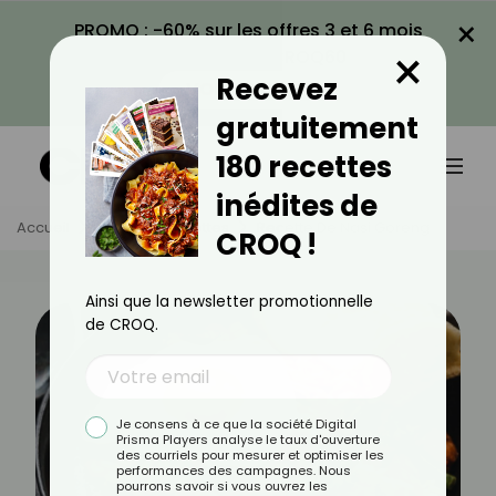
×
PROMO : -60% sur les offres 3 et 6 mois
×
avec le code CROQ60
Recevez
VOIR LA PROMO
gratuitement
180 recettes
inédites de
Accueil
Actus
Recettes
Recette De Nasi Goreng
CROQ !
Ainsi que la newsletter promotionnelle
de CROQ.
Je consens à ce que la société Digital
Prisma Players analyse le taux d'ouverture
des courriels pour mesurer et optimiser les
performances des campagnes. Nous
pourrons savoir si vous ouvrez les