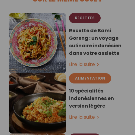
RECETTES
Recette de Bami
Goreng : un voyage
culinaire indonésien
dans votre assiette
Lire la suite
ALIMENTATION
10 spécialités
indonésiennes en
version légère
Lire la suite