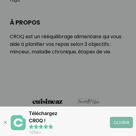
Yoga
À PROPOS
CROQ est un rééquilibrage alimentaire qui vous
aide à planifier vos repas selon 3 objectifs :
minceur, maladie chronique, étapes de vie.
Téléchargez
CROQ !
✕
OUVRIR
100k+