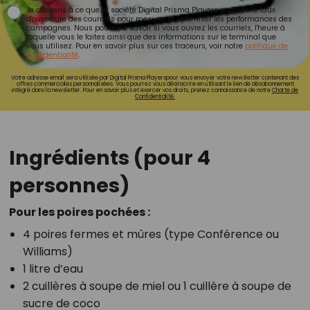
Je consens à ce que la société Digital Prisma Players analyse le taux
d'ouverture des courriels pour mesurer et optimiser les performances des
campagnes. Nous pourrons savoir si vous ouvrez les courriels, l'heure à
laquelle vous le faites ainsi que des informations sur le terminal que
vous utilisez. Pour en savoir plus sur ces traceurs, voir notre
politique de
confidentialité
.
Votre adresse email sera utilisée par Digital Prisma Playerspour vous envoyer votre newsletter contenant des
offres commerciales personnalisées. Vous pourrez vous désinscrire en utilisant le lien de désabonnement
intégré dans la newsletter. Pour en savoir plus et exercer vos droits, prenez connaissance de notre
Charte de
Confidentialité.
Ingrédients (pour 4
personnes)
Pour les poires pochées :
4 poires fermes et mûres (type Conférence ou
Williams)
1 litre d’eau
2 cuillères à soupe de miel ou 1 cuillère à soupe de
sucre de coco