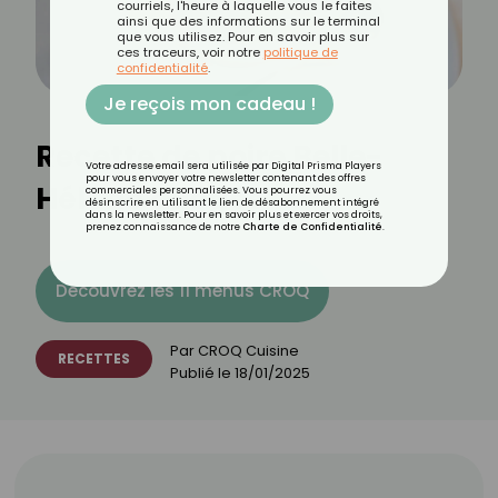
courriels, l'heure à laquelle vous le faites
ainsi que des informations sur le terminal
que vous utilisez. Pour en savoir plus sur
ces traceurs, voir notre
politique de
confidentialité
.
Je reçois mon cadeau !
Recette de poire Belle-
Votre adresse email sera utilisée par Digital Prisma Players
pour vous envoyer votre newsletter contenant des offres
Hélène allégée
commerciales personnalisées. Vous pourrez vous
désinscrire en utilisant le lien de désabonnement intégré
dans la newsletter. Pour en savoir plus et exercer vos droits,
prenez connaissance de notre
Charte de Confidentialité
.
Découvrez les 11 menus CROQ
Par
CROQ Cuisine
RECETTES
Publié le
18/01/2025