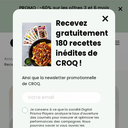
×
PROMO : -60% sur les offres 3 et 6 mois
×
avec le code CROQ60
Recevez
VOIR LA PROMO
gratuitement
180 recettes
inédites de
Accueil
Actus
Recettes
CROQ !
Recette De Poire Belle-Hélène Allégée
Ainsi que la newsletter promotionnelle
de CROQ.
Je consens à ce que la société Digital
Prisma Players analyse le taux d'ouverture
des courriels pour mesurer et optimiser les
performances des campagnes. Nous
pourrons savoir si vous ouvrez les