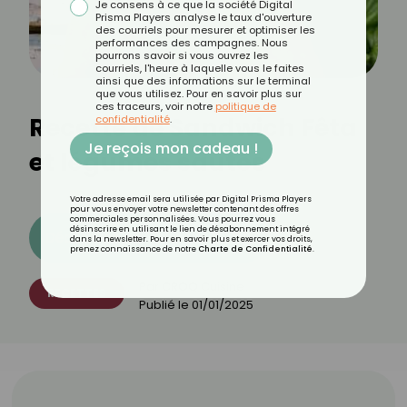
Je consens à ce que la société Digital
Prisma Players analyse le taux d'ouverture
des courriels pour mesurer et optimiser les
performances des campagnes. Nous
pourrons savoir si vous ouvrez les
courriels, l'heure à laquelle vous le faites
ainsi que des informations sur le terminal
que vous utilisez. Pour en savoir plus sur
ces traceurs, voir notre
politique de
Recette de Sandwich Fêta
confidentialité
.
Je reçois mon cadeau !
et légumes sautés
Votre adresse email sera utilisée par Digital Prisma Players
pour vous envoyer votre newsletter contenant des offres
commerciales personnalisées. Vous pourrez vous
désinscrire en utilisant le lien de désabonnement intégré
Découvrez les 11 menus CROQ
dans la newsletter. Pour en savoir plus et exercer vos droits,
prenez connaissance de notre
Charte de Confidentialité
.
Par
CROQ Cuisine
RECETTES
Publié le
01/01/2025