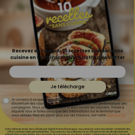
Recevez en cadeau 10 recettes spécial sans
cuisine en vous inscrivant à notre newsletter
Je télécharge
Je consens à ce que la société Digital Prisma Players analyse le taux
d'ouverture des courriels pour mesurer et optimiser les performances des
campagnes. Nous pourrons savoir si vous ouvrez les courriels, l'heure à
laquelle vous le faites ainsi que des informations sur le terminal que
vous utilisez. Pour en savoir plus sur ces traceurs, voir notre
politique de
confidentialité
.
Votre adresse email sera utilisée par Digital Prisma Playerspour vous envoyer votre newsletter contenant des
offres commerciales personnalisées. Vous pourrez vous désinscrire en utilisant le lien de désabonnement
intégré dans la newsletter. Pour en savoir plus et exercer vos droits, prenez connaissance de notre
Charte de