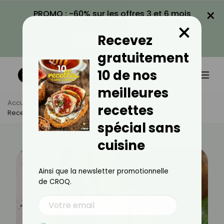
×
PROMO : -60% sur les offres 3 et 6 mois
×
avec le code CROQ60
Recevez
VOIR LA PROMO
gratuitement
10 de nos
meilleures
Accueil
Actus
Recettes
recettes
Recette De Sandwich Fêta Et Légumes Sautés
spécial sans
cuisine
Ainsi que la newsletter promotionnelle
de CROQ.