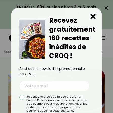
×
PROMO : -60% sur les offres 3 et 6 mois
×
avec le code CROQ60
Recevez
VOIR LA PROMO
gratuitement
180 recettes
inédites de
Accueil
Actus
Recettes
Recette De Sangria Légère
CROQ !
Ainsi que la newsletter promotionnelle
de CROQ.
Je consens à ce que la société Digital
Prisma Players analyse le taux d'ouverture
des courriels pour mesurer et optimiser les
performances des campagnes. Nous
pourrons savoir si vous ouvrez les