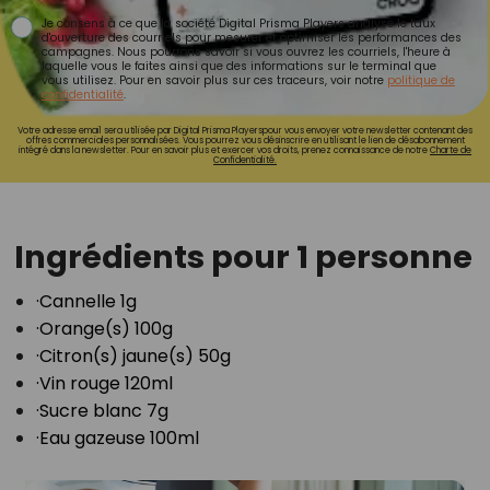
Je consens à ce que la société Digital Prisma Players analyse le taux
d'ouverture des courriels pour mesurer et optimiser les performances des
campagnes. Nous pourrons savoir si vous ouvrez les courriels, l'heure à
laquelle vous le faites ainsi que des informations sur le terminal que
vous utilisez. Pour en savoir plus sur ces traceurs, voir notre
politique de
confidentialité
.
Votre adresse email sera utilisée par Digital Prisma Playerspour vous envoyer votre newsletter contenant des
offres commerciales personnalisées. Vous pourrez vous désinscrire en utilisant le lien de désabonnement
intégré dans la newsletter. Pour en savoir plus et exercer vos droits, prenez connaissance de notre
Charte de
Confidentialité.
Ingrédients pour 1 personne
·Cannelle 1g⁣
·Orange(s) 100g⁣
·Citron(s) jaune(s) 50g⁣
·Vin rouge 120ml⁣
·Sucre blanc 7g⁣
·Eau gazeuse 100ml⁣