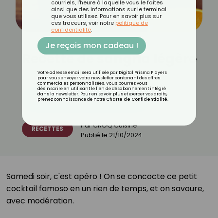
courriels, l'heure à laquelle vous le faites
ainsi que des informations sur le terminal
que vous utilisez. Pour en savoir plus sur
ces traceurs, voir notre
politique de
confidentialité
.
Je reçois mon cadeau !
Recette de sangria légère
Votre adresse email sera utilisée par Digital Prisma Players
pour vous envoyer votre newsletter contenant des offres
commerciales personnalisées. Vous pourrez vous
désinscrire en utilisant le lien de désabonnement intégré
dans la newsletter. Pour en savoir plus et exercer vos droits,
Découvrez les 11 menus CROQ
prenez connaissance de notre
Charte de Confidentialité
.
Par
CROQ Cuisine
RECETTES
Publié le
21/10/2024
Samedi soir, c'est apéro !⁣ On se concocte ce petit
cocktail famoso en un rien de temps, et on savoure,
avec modération.