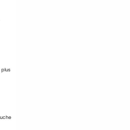
s
 plus
ouche