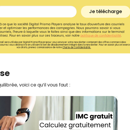
Je télécharge
à ce que la société Digital Prisma Players analyse le taux d'ouverture des courriels
r et optimiser les performances des campagnes. Nous pourrons savoir si vous
ourriels, l'heure à laquelle vous le faites ainsi que des informations sur le terminal
lisez. Pour en savoir plus sur ces traceurs, voir notre
politique de confidentialité
.
ail sera utilisée par Digital Prisma Playerspour vous envoyer votre newsletter contenant des offres commerciales
pourrez vous désinscrire en utilisant le lien de désabonnement intégré dans la newsletter. Pour en savoir plus et exerc
vos droits, prenez connaissance de notre
Charte de Confidentialité.
ase
librée, voici ce qu’il vous faut :
Recevez gratuitemen
recettes inédites de
!
Ainsi que la newsletter promotio