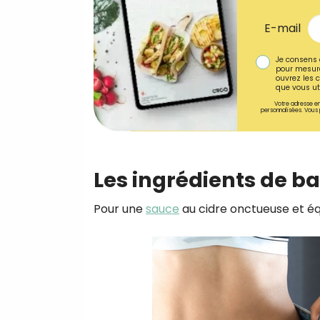
E-mail
Je consens 
pour mesure
ouvrez les c
que vous uti
Votre adresse em
personnalisées. Vous 
Les ingrédients de b
Pour une
sauce
au cidre onctueuse et équi