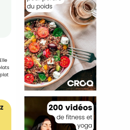
Elle
lats
plat
z