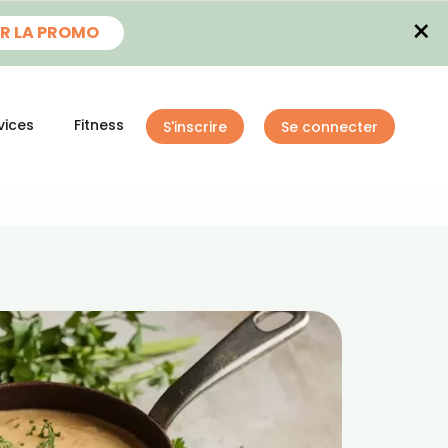
×
R LA PROMO
vices
Fitness
S'inscrire
Se connecter