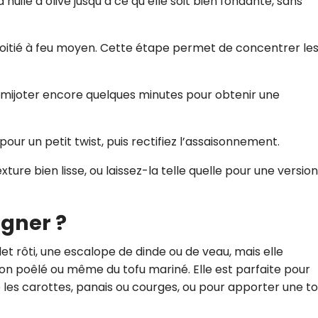
d’huile d’olive jusqu’à ce qu’elle soit bien fondante, sans
 moitié à feu moyen. Cette étape permet de concentrer le
z mijoter encore quelques minutes pour obtenir une
ur un petit twist, puis rectifiez l’assaisonnement.
xture bien lisse, ou laissez-la telle quelle pour une version
gner ?
let rôti, une escalope de dinde ou de veau, mais elle
on poêlé ou même du tofu mariné. Elle est parfaite pour
s carottes, panais ou courges, ou pour apporter une t