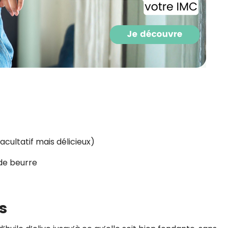
CROQ.
Je consens à ce que la société Digi
Prisma Players analyse le taux d'ou
des courriels pour mesurer et optim
performances des campagnes. No
pourrons savoir si vous ouvrez les co
l'heure à laquelle vous le faites ains
des informations sur le terminal qu
utilisez. Pour en savoir plus sur ces 
voir notre
politique de confidentialit
acultatif mais délicieux)
Je reçois mon cadeau !
 de beurre
Votre adresse email sera utilisée par Digital Prisma Playe
envoyer votre newsletter contenant des offres commercial
personnalisées. Vous pourrez vous désinscrire en utilisan
désabonnement intégré dans la newsletter. Pour en savoi
exercer vos droits, prenez connaissance de notre
Charte 
s
Confidentialité
.