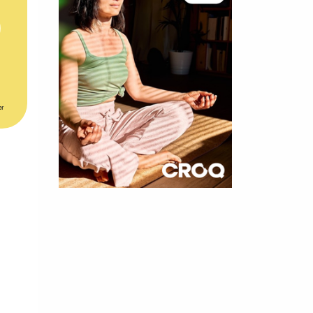
er
×
t 180
 CROQ
nnelle de