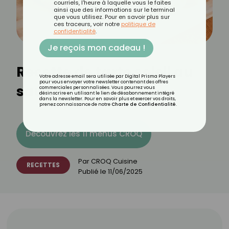
courriels, l'heure à laquelle vous le faites
ainsi que des informations sur le terminal
que vous utilisez. Pour en savoir plus sur
ces traceurs, voir notre
politique de
confidentialité
.
Je reçois mon cadeau !
Recette de tarte soleil au
Votre adresse email sera utilisée par Digital Prisma Players
pour vous envoyer votre newsletter contenant des offres
saumon
commerciales personnalisées. Vous pourrez vous
désinscrire en utilisant le lien de désabonnement intégré
dans la newsletter. Pour en savoir plus et exercer vos droits,
prenez connaissance de notre
Charte de Confidentialité
.
Découvrez les 11 menus CROQ
Par
CROQ Cuisine
RECETTES
Publié le
11/06/2025