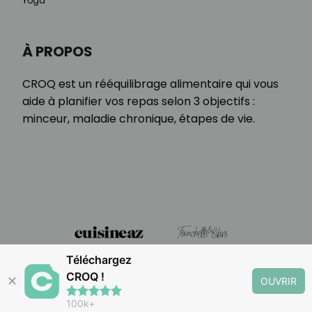
Yoga
À PROPOS
CROQ est un rééquilibrage alimentaire qui vous
aide à planifier vos repas selon 3 objectifs :
minceur, maladie chronique, étapes de vie.
Téléchargez
CROQ !
✕
OUVRIR
100k+