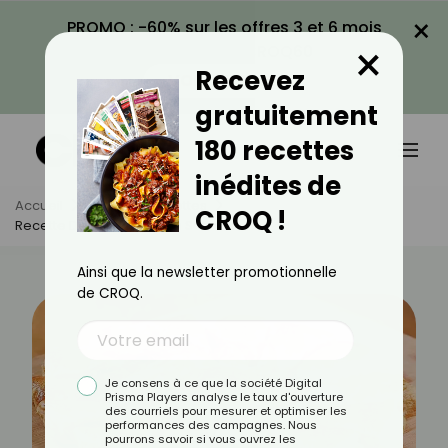
×
PROMO : -60% sur les offres 3 et 6 mois
×
avec le code CROQ60
Recevez
VOIR LA PROMO
gratuitement
180 recettes
inédites de
Accueil
Actus
Recettes
CROQ !
Recette De Tarte Soleil Au Saumon
Ainsi que la newsletter promotionnelle
de CROQ.
Je consens à ce que la société Digital
Prisma Players analyse le taux d'ouverture
des courriels pour mesurer et optimiser les
performances des campagnes. Nous
pourrons savoir si vous ouvrez les