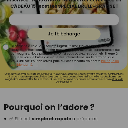
CADEAU 15 recettes SPÉCIAL BRÛLE-GRAISSE !
Je télécharge
Je consens à ce que la société Digital Prisma Players analyse le taux
d'ouverture des courriels pour mesurer et optimiser les performances des
campagnes. Nous pourrons savoir si vous ouvrez les courriels, l'heure à
laquelle vous le faites ainsi que des informations sur le terminal que
vous utilisez. Pour en savoir plus sur ces traceurs, voir notre
politique de
confidentialité
.
Votre adresse email sera utilisée par Digital Prisma Playerspour vous envoyer votre newsletter contenant des
offres commerciales personnalisées. Vous pourrez vous désinscrire en utilisant le lien de désabonnement
intégré dans la newsletter. Pour en savoir plus et exercer vos droits, prenez connaissance de notre
Charte de
Confidentialité.
Pourquoi on l’adore ?
✅ Elle est
simple et rapide
à préparer.