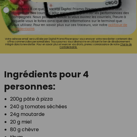
Je consens à ce que la société Digital Prisma Players analyse le taux
d'ouverture des courriels pour mesurer et optimiser les performances des
campagnes. Nous pourrons savoir si vous ouvrez les courriels, l'heure à
laquelle vous le faites ainsi que des informations sur le terminal que
vous utilisez. Pour en savoir plus sur ces traceurs, voir notre
politique de
confidentialité
.
Votre adresse email sera utilisée par Digital Prisma Playerspour vous envoyer votre newsletter contenant des
offres commerciales personnalisées. Vous pourrez vous désinscrire en utilisant le lien de désabonnement
intégré dans la newsletter. Pour en savoir plus et exercer vos droits, prenez connaissance de notre
Charte de
Confidentialité.
Ingrédients pour 4
personnes:⁣
200g pâte à pizza⁣
240 g tomates séchées⁣
24g moutarde⁣
20 g miel⁣
80 g chèvre⁣