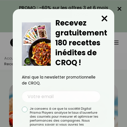
×
PROMO : -60% sur les offres 3 et 6 mois
×
avec le code CROQ60
Recevez
VOIR LA PROMO
gratuitement
180 recettes
inédites de
Accueil
Actus
Recettes
CROQ !
Recette De Tarte Tomates Séchées Et Chèvre
Ainsi que la newsletter promotionnelle
de CROQ.
Je consens à ce que la société Digital
Prisma Players analyse le taux d'ouverture
des courriels pour mesurer et optimiser les
performances des campagnes. Nous
pourrons savoir si vous ouvrez les