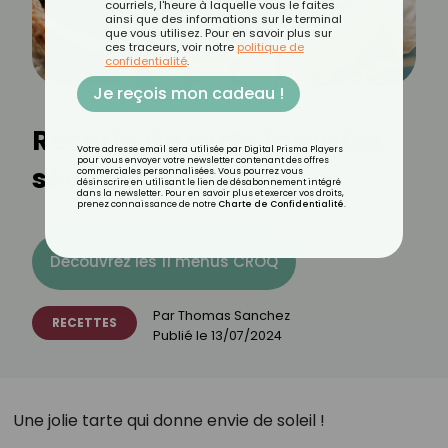
courriels, l'heure à laquelle vous le faites
ainsi que des informations sur le terminal
que vous utilisez. Pour en savoir plus sur
ces traceurs, voir notre
politique de
confidentialité
.
Je reçois mon cadeau !
Recette de tarte tomates
Votre adresse email sera utilisée par Digital Prisma Players
pour vous envoyer votre newsletter contenant des offres
séchées et chèvre
commerciales personnalisées. Vous pourrez vous
désinscrire en utilisant le lien de désabonnement intégré
dans la newsletter. Pour en savoir plus et exercer vos droits,
prenez connaissance de notre
Charte de Confidentialité
.
Découvrez les 11 menus CROQ
Par
Thomas Sanchez
RECETTES
Publié le
13/07/2024
Une jolie tarte qui donne envie de soleil !