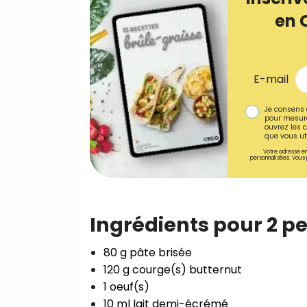
en 
E-mail
Je consens 
pour mesure
ouvrez les c
que vous uti
Votre adresse em
personnalisées. Vous 
Ingrédients pour 2 p
80 g pâte brisée⁣
120 g courge(s) butternut⁣
1 oeuf(s)⁣
10 ml lait demi-écrémé⁣