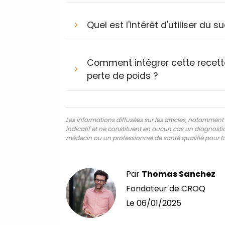
Quel est l'intérêt d'utiliser d
Comment intégrer cette recette
perte de poids ?
Les informations diffusées sur les articles, notamment ce
indicatif et ne constituent en aucun cas un diagnostic,
médecin ou un professionnel de santé qualifié pour to
Par
Thomas Sanchez
Fondateur de CROQ
Le
06/01/2025