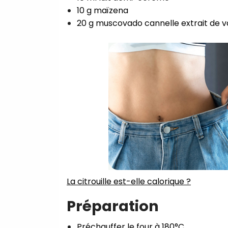
10 g maïzena⁣
20 g muscovado cannelle extrait de van
La citrouille est-elle calorique ?⁣
Préparation
Préchauffer le four à 180°C⁣