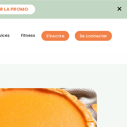
×
R LA PROMO
vices
Fitness
S'inscrire
Se connecter