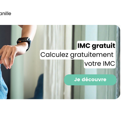
ille⁣
Recevez gratuitemen
recettes inédites de
!
Ainsi que la newsletter promotio