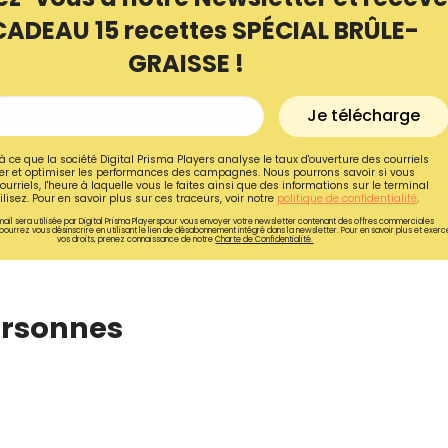
CADEAU 15 recettes SPÉCIAL BRÛLE-
GRAISSE !
Je télécharge
à ce que la société Digital Prisma Players analyse le taux d'ouverture des courriels
r et optimiser les performances des campagnes. Nous pourrons savoir si vous
ourriels, l'heure à laquelle vous le faites ainsi que des informations sur le terminal
lisez. Pour en savoir plus sur ces traceurs, voir notre
politique de confidentialité
.
ail sera utilisée par Digital Prisma Playerspour vous envoyer votre newsletter contenant des offres commerciales
pourrez vous désinscrire en utilisant le lien de désabonnement intégré dans la newsletter. Pour en savoir plus et exerc
vos droits, prenez connaissance de notre
Charte de Confidentialité.
ersonnes⁣