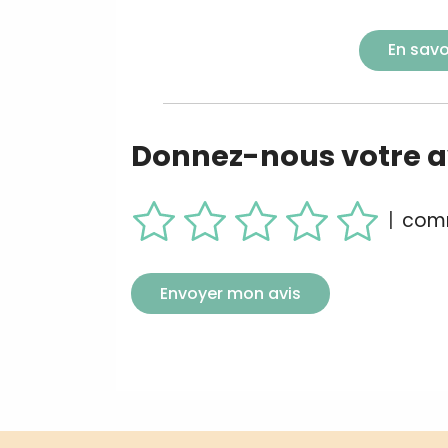
En savo
Donnez-nous votre av
|
comm
Envoyer mon avis