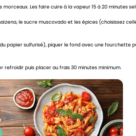
CROQ.
 morceaux. Les faire cuire à la vapeur 15 à 20 minutes selo
a maïzena, le sucre muscovado et les épices (choisissez cell
Je consens à ce que la société Digi
Prisma Players analyse le taux d'ou
u papier sulfurisé), piquer le fond avec une fourchette p
des courriels pour mesurer et optim
performances des campagnes. No
pourrons savoir si vous ouvrez les co
l'heure à laquelle vous le faites ains
des informations sur le terminal qu
r refroidir puis placer au frais 30 minutes minimum.⁣
utilisez. Pour en savoir plus sur ces 
voir notre
politique de confidentialit
Je reçois mon cadeau !
Votre adresse email sera utilisée par Digital Prisma Playe
envoyer votre newsletter contenant des offres commercial
personnalisées. Vous pourrez vous désinscrire en utilisan
désabonnement intégré dans la newsletter. Pour en savoi
exercer vos droits, prenez connaissance de notre
Charte 
Confidentialité
.