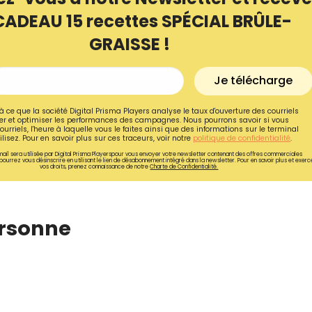
CADEAU 15 recettes SPÉCIAL BRÛLE-
GRAISSE !
Je télécharge
à ce que la société Digital Prisma Players analyse le taux d'ouverture des courriels
r et optimiser les performances des campagnes. Nous pourrons savoir si vous
ourriels, l'heure à laquelle vous le faites ainsi que des informations sur le terminal
lisez. Pour en savoir plus sur ces traceurs, voir notre
politique de confidentialité
.
ail sera utilisée par Digital Prisma Playerspour vous envoyer votre newsletter contenant des offres commerciales
pourrez vous désinscrire en utilisant le lien de désabonnement intégré dans la newsletter. Pour en savoir plus et exerc
vos droits, prenez connaissance de notre
Charte de Confidentialité.
ersonne