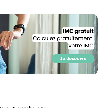
Recevez gratuitemen
recettes inédites de
!
Ainsi que la newsletter promotio
r avec le jus de citron.⁣