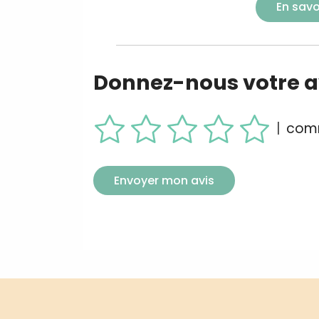
En savo
Donnez-nous votre av
|
comm
Envoyer mon avis