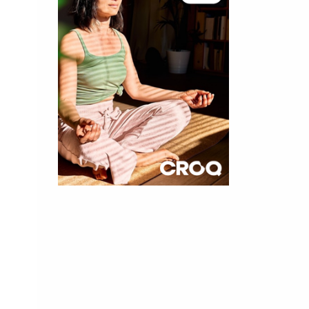
×
t 180
 CROQ
nnelle de