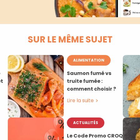
SUR LE MÊME SUJET
ALIMENTATION
e
Saumon fumé vs
et
truite fumée :
comment choisir ?
Lire la suite
ACTUALITÉS
Le Code Promo CROQ