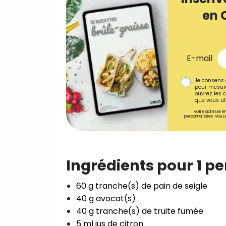
en 
E-mail
Je consens 
pour mesure
ouvrez les c
que vous uti
Votre adresse em
personnalisées. Vous 
Ingrédients pour 1 p
60 g tranche(s) de pain de seigle⁣
40 g avocat(s)⁣
40 g tranche(s) de truite fumée⁣
5 ml jus de citron ⁣