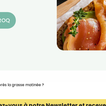
CROQ
près la grasse matinée ?⁣
ez-vous à notre Newsletter et receve