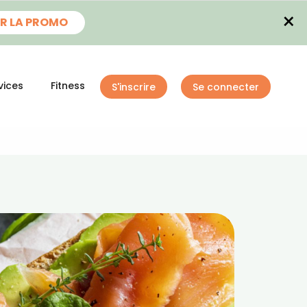
×
R LA PROMO
vices
Fitness
S'inscrire
Se connecter