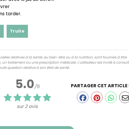
CROQ.
vrer⁣
s tarder.⁣
t
Truite
Je consens à ce que la société Digi
Prisma Players analyse le taux d'ou
des courriels pour mesurer et optim
performances des campagnes. No
pourrons savoir si vous ouvrez les co
lles relatives à la santé, au bien-être ou à la nutrition, sont fournies à titre
l'heure à laquelle vous le faites ains
 un traitement ou une prescription médicale. L'utilisateur est invité à consul
des informations sur le terminal qu
ute question relative à son état de santé.
utilisez. Pour en savoir plus sur ces 
voir notre
politique de confidentialit
5.0
Je reçois mon cadeau !
PARTAGER CET ARTICLE
/5
Votre adresse email sera utilisée par Digital Prisma Playe
envoyer votre newsletter contenant des offres commercial
sur 2 avis
personnalisées. Vous pourrez vous désinscrire en utilisan
désabonnement intégré dans la newsletter. Pour en savoi
exercer vos droits, prenez connaissance de notre
Charte 
Confidentialité
.