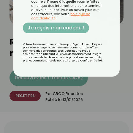
courriels, l'heure à laquelle vous le faites
ainsi que des informations sur le terminal
que vous utilisez. Pour en savoir plus sur
ces traceurs, voir notre
politique de
confidentialité
.
Je reçois mon cadeau !
Recette de tiramisu à la
Votre adresse email sera utilisée par Digital Prisma Players
pour vous envoyer votre newsletter contenant des offres
noix de coco
commerciales personnalisées. Vous pourrez vous
désinscrire en utilisant le lien de désabonnement intégré
dans la newsletter. Pour en savoir plus et exercer vos droits,
prenez connaissance de notre
Charte de Confidentialité
.
Découvrez les 11 menus CROQ
Par
CROQ Recettes
RECETTES
Publié le
13/01/2026