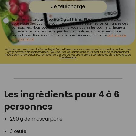
Je télécharge
Je consens à ce que la société Digital Prisma Players analyse le taux
d'ouverture des courriels pour mesurer et optimiser les performances des
campagnes. Nous pourrons savoir si vous ouvrez les courriels, l'heure à
laquelle vous le faites ainsi que des informations sur le terminal que
vous utilisez. Pour en savoir plus sur ces traceurs, voir notre
politique de
confidentialité
.
Votre adresse email sera utilisée par Digital Prisma Playerspour vous envoyer votre newsletter contenant des
offres commerciales personnalisées. Vous pourrez vous désinscrire en utilisant le lien de désabonnement
intégré dans la newsletter. Pour en savoir plus et exercer vos droits, prenez connaissance de notre
Charte de
Confidentialité.
Les ingrédients pour 4 à 6
personnes
250 g de mascarpone
3 œufs