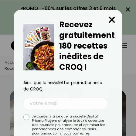
×
PROMO : -60% sur les offres 3 et 6 mois
×
avec le code CROQ60
Recevez
VOIR LA PROMO
gratuitement
180 recettes
inédites de
Accueil
Actus
Recettes
CROQ !
Recette De Tiramisu À La Noix De Coco
Ainsi que la newsletter promotionnelle
de CROQ.
Je consens à ce que la société Digital
Prisma Players analyse le taux d'ouverture
des courriels pour mesurer et optimiser les
performances des campagnes. Nous
pourrons savoir si vous ouvrez les