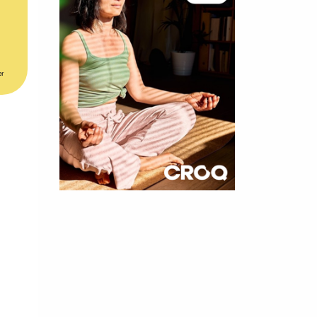
er
×
t 180
 CROQ
nnelle de