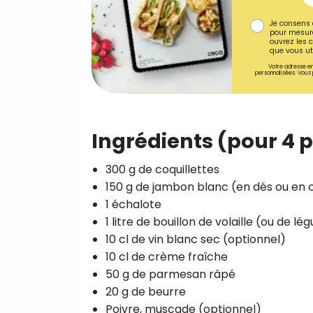
Je consens 
pour mesure
ouvrez les c
que vous uti
Votre adresse em
personnalisées. Vous 
Ingrédients (pour 4 
300 g de coquillettes
150 g de jambon blanc (en dés ou en 
1 échalote
1 litre de bouillon de volaille (ou de l
10 cl de vin blanc sec (optionnel)
10 cl de crème fraîche
50 g de parmesan râpé
20 g de beurre
Poivre, muscade (optionnel)