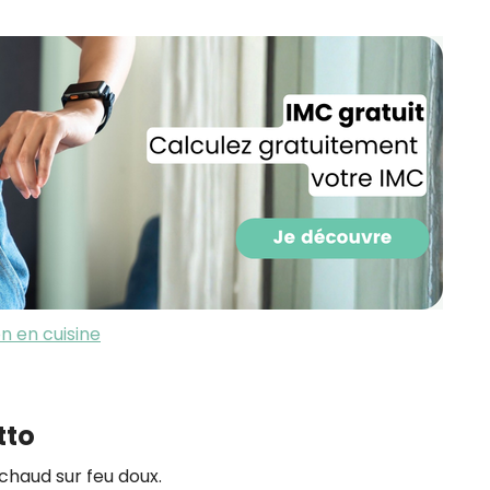
CROQ.
Je consens à ce que la société Digi
Prisma Players analyse le taux d'ou
des courriels pour mesurer et optim
performances des campagnes. No
pourrons savoir si vous ouvrez les co
l'heure à laquelle vous le faites ains
des informations sur le terminal qu
utilisez. Pour en savoir plus sur ces 
voir notre
politique de confidentialit
Je reçois mon cadeau !
on en cuisine
Votre adresse email sera utilisée par Digital Prisma Playe
envoyer votre newsletter contenant des offres commercial
personnalisées. Vous pourrez vous désinscrire en utilisan
désabonnement intégré dans la newsletter. Pour en savoi
tto
exercer vos droits, prenez connaissance de notre
Charte 
Confidentialité
.
 chaud sur feu doux.