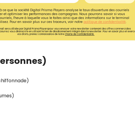
à ce que la société Digital Prisma Players analyse le taux d'ouverture des courriels
r et optimiser les performances des campagnes. Nous pourrons savoir si vous
ourriels, l'heure à laquelle vous le faites ainsi que des informations sur le terminal
lisez. Pour en savoir plus sur ces traceurs, voir notre
politique de confidentialité
.
ail sera utilisée par Digital Prisma Playerspour vous envoyer votre newsletter contenant des offres commerciales
pourrez vous désinscrire en utilisant le lien de désabonnement intégré dans la newsletter. Pour en savoir plus et exerc
vos droits, prenez connaissance de notre
Charte de Confidentialité.
personnes)
chiffonnade)
égumes)
Recevez gratuitemen
recettes inédites de
!
Ainsi que la newsletter promotio