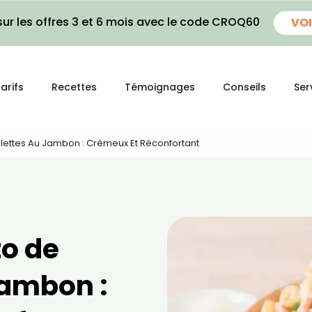
ur les offres 3 et 6 mois avec le code CROQ60
VOI
arifs
Recettes
Témoignages
Conseils
Ser
llettes Au Jambon : Crémeux Et Réconfortant
to de
jambon :