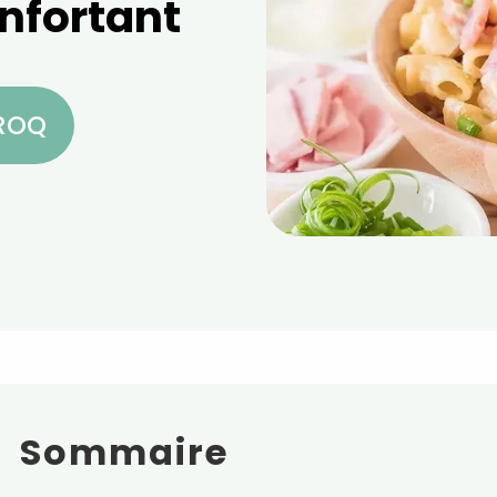
nfortant
CROQ
Sommaire