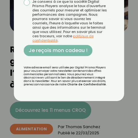
Je consens à ce que la société Digital
Prisma Players analyse le taux d'ouverture
des courriels pour mesurer et optimiser les
performances des campagnes. Nous
pourrons savoir si vous ouvrez les
courriels, l'heure à laquelle vous le faites
ainsi que des informations sur le terminal
que vous utilisez. Pour en savoir plus sur
ces traceurs, voir notre
politique de
confidentialité
.
Réduire l’indice
Je reçois mon cadeau !
glycémique de vos repas :
Votre adresse email sera utilisée par Digital Prisma Players
l’astuce simple et efficace
pour vous envoyer votre newsletter contenant des offres
commerciales personnalisées. Vous pourrez vous
désinscrire en utilisant le lien de désabonnement intégré
à adopter
dans la newsletter. Pour en savoir plus et exercer vos droits,
prenez connaissance de notre
Charte de Confidentialité
.
Découvrez les 11 menus CROQ
Par
Thomas Sanchez
ALIMENTATION
Publié le
22/03/2025