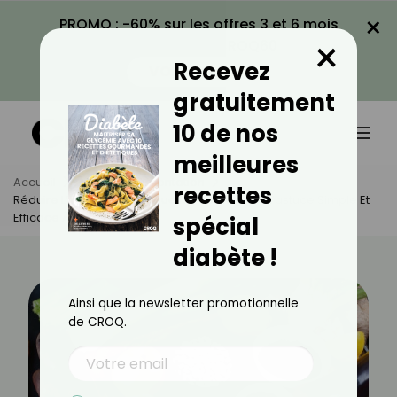
×
PROMO : -60% sur les offres 3 et 6 mois
×
avec le code CROQ60
Recevez
VOIR LA PROMO
gratuitement
10 de nos
meilleures
Accueil
Actus
Alimentation
recettes
Réduire L’indice Glycémique De Vos Repas : L’astuce Simple Et
Efficace À Adopter
spécial
diabète !
Ainsi que la newsletter promotionnelle
de CROQ.