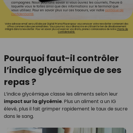
campagnes. Nous pourrons savoir si vous ouvrez les courriels, l'heure à
laquelle vous le faites ainsi que des informations sur le terminal que
vous utilisez. Pour en savoir plus sur ces traceurs, voir notre
politique de
confidentialité
.
Votre adresse email sera utilisée par Digital Prisma Playerspour vous envoyer votre newsletter contenant des
offres commerciales personnalisées. Vous pourrez vous désinscrire en utilisant le lien de désabonnement
intégré dans la newsletter. Pour en savoir plus et exercer vos droits, prenez connaissance de notre
Charte de
Confidentialité.
Pourquoi faut-il contrôler
l’indice glycémique de ses
repas ?
L’indice glycémique classe les aliments selon leur
impact sur la glycémie
. Plus un aliment a un IG
élevé, plus il fait grimper rapidement le taux de sucre
dans le sang.