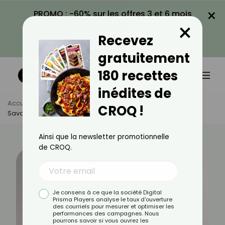
×
PROMO : -60% sur les offres 3 et 6 mois
×
avec le code CROQ60
Recevez
VOIR LA PROMO
gratuitement
180 recettes
inédites de
Accueil
Actus
Actualités
CROQ !
Savon Liquide Ou Savon Solide : Que Choisir Pour La Santé ?
Ainsi que la newsletter promotionnelle
de CROQ.
Je consens à ce que la société Digital
Prisma Players analyse le taux d'ouverture
des courriels pour mesurer et optimiser les
performances des campagnes. Nous
pourrons savoir si vous ouvrez les