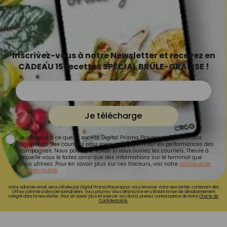
Inscrivez-vous à notre Newsletter et recevez en
CADEAU 15 recettes SPÉCIAL BRÛLE-GRAISSE !
Je télécharge
Je consens à ce que la société Digital Prisma Players analyse le taux
d'ouverture des courriels pour mesurer et optimiser les performances des
campagnes. Nous pourrons savoir si vous ouvrez les courriels, l'heure à
laquelle vous le faites ainsi que des informations sur le terminal que
vous utilisez. Pour en savoir plus sur ces traceurs, voir notre
politique de
confidentialité
.
Votre adresse email sera utilisée par Digital Prisma Playerspour vous envoyer votre newsletter contenant des
offres commerciales personnalisées. Vous pourrez vous désinscrire en utilisant le lien de désabonnement
intégré dans la newsletter. Pour en savoir plus et exercer vos droits, prenez connaissance de notre
Charte de
Confidentialité.