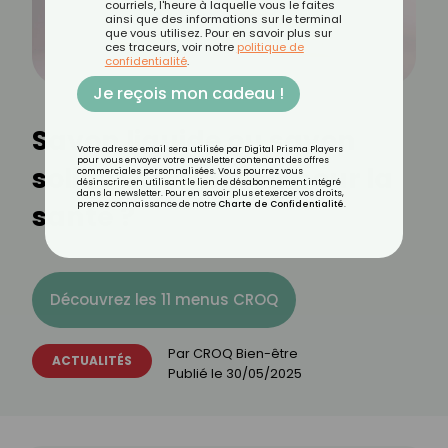
courriels, l'heure à laquelle vous le faites
ainsi que des informations sur le terminal
que vous utilisez. Pour en savoir plus sur
ces traceurs, voir notre
politique de
confidentialité
.
Je reçois mon cadeau !
Savon liquide ou savon
Votre adresse email sera utilisée par Digital Prisma Players
pour vous envoyer votre newsletter contenant des offres
solide : que choisir pour la
commerciales personnalisées. Vous pourrez vous
désinscrire en utilisant le lien de désabonnement intégré
dans la newsletter. Pour en savoir plus et exercer vos droits,
santé ?
prenez connaissance de notre
Charte de Confidentialité
.
Découvrez les 11 menus CROQ
Par
CROQ Bien-être
ACTUALITÉS
Publié le
30/05/2025