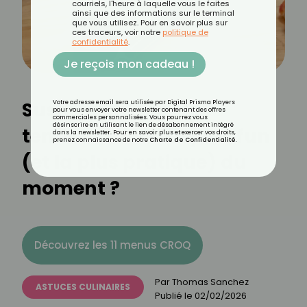
courriels, l'heure à laquelle vous le faites
ainsi que des informations sur le terminal
que vous utilisez. Pour en savoir plus sur
ces traceurs, voir notre
politique de
confidentialité
.
Je reçois mon cadeau !
Sushi push pop : la
Votre adresse email sera utilisée par Digital Prisma Players
pour vous envoyer votre newsletter contenant des offres
commerciales personnalisées. Vous pourrez vous
désinscrire en utilisant le lien de désabonnement intégré
tendance food la plus fun
dans la newsletter. Pour en savoir plus et exercer vos droits,
prenez connaissance de notre
Charte de Confidentialité
.
(et la plus pratique) du
moment ?
Découvrez les 11 menus CROQ
Par
Thomas Sanchez
ASTUCES CULINAIRES
Publié le
02/02/2026