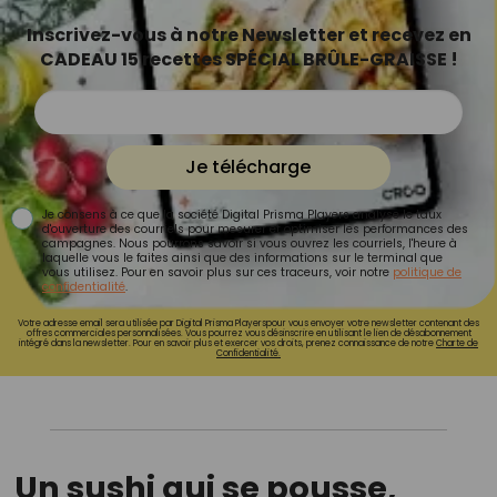
Inscrivez-vous à notre Newsletter et recevez en
CADEAU 15 recettes SPÉCIAL BRÛLE-GRAISSE !
Je télécharge
Je consens à ce que la société Digital Prisma Players analyse le taux
d'ouverture des courriels pour mesurer et optimiser les performances des
campagnes. Nous pourrons savoir si vous ouvrez les courriels, l'heure à
laquelle vous le faites ainsi que des informations sur le terminal que
vous utilisez. Pour en savoir plus sur ces traceurs, voir notre
politique de
confidentialité
.
Votre adresse email sera utilisée par Digital Prisma Playerspour vous envoyer votre newsletter contenant des
offres commerciales personnalisées. Vous pourrez vous désinscrire en utilisant le lien de désabonnement
intégré dans la newsletter. Pour en savoir plus et exercer vos droits, prenez connaissance de notre
Charte de
Confidentialité.
Un sushi qui se pousse,