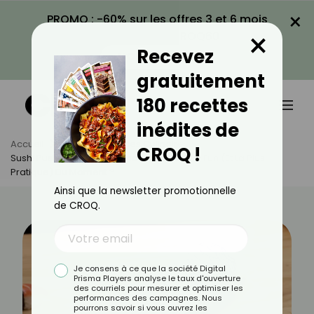
×
PROMO : -60% sur les offres 3 et 6 mois
×
avec le code CROQ60
Recevez
VOIR LA PROMO
gratuitement
180 recettes
inédites de
Accueil
Actus
Astuces Culinaires
CROQ !
Sushi Push Pop : La Tendance Food La Plus Fun (et La Plus
Pratique) Du Moment ?
Ainsi que la newsletter promotionnelle
de CROQ.
Je consens à ce que la société Digital
Prisma Players analyse le taux d'ouverture
des courriels pour mesurer et optimiser les
performances des campagnes. Nous
pourrons savoir si vous ouvrez les