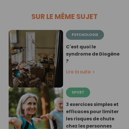
SUR LE MÊME SUJET
PSYCHOLOGIE
C'est quoi le
syndrome de Diogène
?
Lire la suite
SPORT
3 exercices simples et
efficaces pour limiter
les risques de chute
chez les personnes