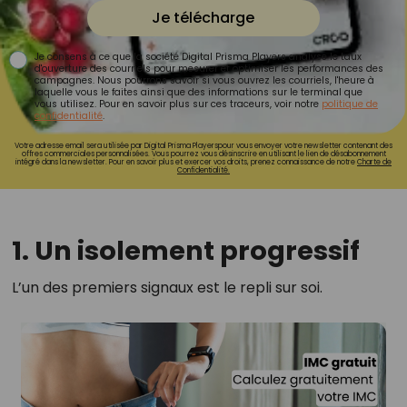
Je télécharge
Je consens à ce que la société Digital Prisma Players analyse le taux
d'ouverture des courriels pour mesurer et optimiser les performances des
campagnes. Nous pourrons savoir si vous ouvrez les courriels, l'heure à
laquelle vous le faites ainsi que des informations sur le terminal que
vous utilisez. Pour en savoir plus sur ces traceurs, voir notre
politique de
confidentialité
.
Votre adresse email sera utilisée par Digital Prisma Playerspour vous envoyer votre newsletter contenant des
offres commerciales personnalisées. Vous pourrez vous désinscrire en utilisant le lien de désabonnement
intégré dans la newsletter. Pour en savoir plus et exercer vos droits, prenez connaissance de notre
Charte de
Confidentialité.
1. Un isolement progressif
L’un des premiers signaux est le repli sur soi.