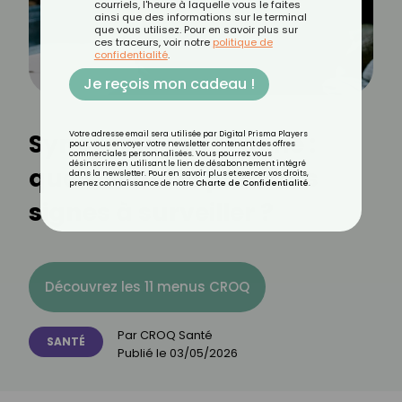
courriels, l'heure à laquelle vous le faites
ainsi que des informations sur le terminal
que vous utilisez. Pour en savoir plus sur
ces traceurs, voir notre
politique de
confidentialité
.
Je reçois mon cadeau !
Syndrome de Diogène :
Votre adresse email sera utilisée par Digital Prisma Players
pour vous envoyer votre newsletter contenant des offres
commerciales personnalisées. Vous pourrez vous
désinscrire en utilisant le lien de désabonnement intégré
quels sont les premiers
dans la newsletter. Pour en savoir plus et exercer vos droits,
prenez connaissance de notre
Charte de Confidentialité
.
signes à surveiller ?
Découvrez les 11 menus CROQ
Par
CROQ Santé
SANTÉ
Publié le
03/05/2026