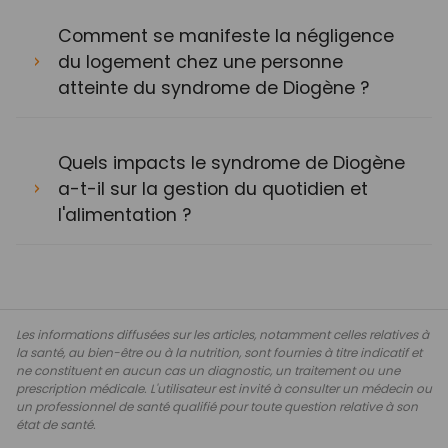
Comment se manifeste la négligence
du logement chez une personne
atteinte du syndrome de Diogène ?
Quels impacts le syndrome de Diogène
a-t-il sur la gestion du quotidien et
l'alimentation ?
Les informations diffusées sur les articles, notamment celles relatives à
la santé, au bien-être ou à la nutrition, sont fournies à titre indicatif et
ne constituent en aucun cas un diagnostic, un traitement ou une
prescription médicale. L'utilisateur est invité à consulter un médecin ou
un professionnel de santé qualifié pour toute question relative à son
état de santé.