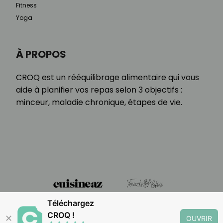
Fitness
Yoga
À PROPOS
CROQ est un rééquilibrage alimentaire qui vous
aide à planifier vos repas selon 3 objectifs :
minceur, maladie chronique, étapes de vie.
Téléchargez
CROQ !
✕
OUVRIR