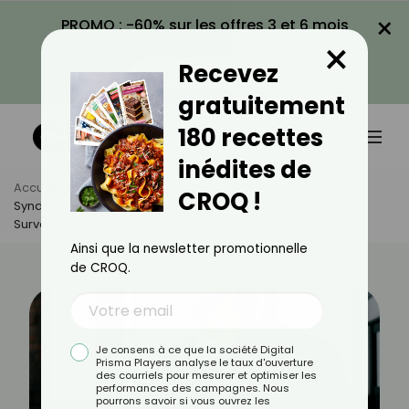
×
PROMO : -60% sur les offres 3 et 6 mois
×
avec le code CROQ60
Recevez
VOIR LA PROMO
gratuitement
180 recettes
inédites de
Accueil
Actus
Santé
CROQ !
Syndrome De Diogène : Quels Sont Les Premiers Signes À
Surveiller ?
Ainsi que la newsletter promotionnelle
de CROQ.
Je consens à ce que la société Digital
Prisma Players analyse le taux d'ouverture
des courriels pour mesurer et optimiser les
performances des campagnes. Nous
pourrons savoir si vous ouvrez les