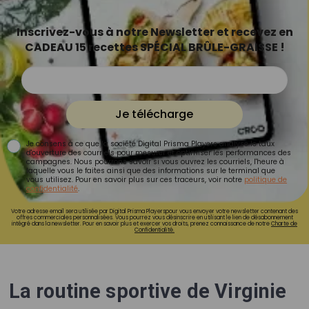
Inscrivez-vous à notre Newsletter et recevez en
CADEAU 15 recettes SPÉCIAL BRÛLE-GRAISSE !
Je télécharge
Je consens à ce que la société Digital Prisma Players analyse le taux
d'ouverture des courriels pour mesurer et optimiser les performances des
campagnes. Nous pourrons savoir si vous ouvrez les courriels, l'heure à
laquelle vous le faites ainsi que des informations sur le terminal que
vous utilisez. Pour en savoir plus sur ces traceurs, voir notre
politique de
confidentialité
.
Votre adresse email sera utilisée par Digital Prisma Playerspour vous envoyer votre newsletter contenant des
offres commerciales personnalisées. Vous pourrez vous désinscrire en utilisant le lien de désabonnement
intégré dans la newsletter. Pour en savoir plus et exercer vos droits, prenez connaissance de notre
Charte de
Confidentialité.
La routine sportive de Virginie