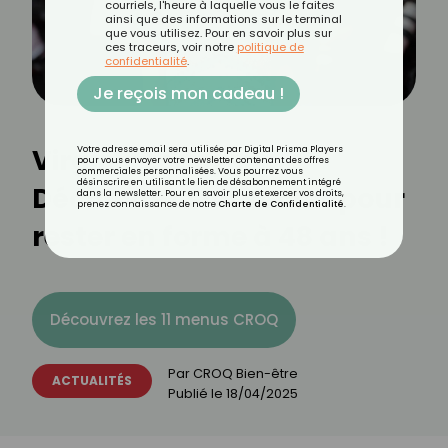
courriels, l'heure à laquelle vous le faites
ainsi que des informations sur le terminal
que vous utilisez. Pour en savoir plus sur
ces traceurs, voir notre
politique de
confidentialité
.
Je reçois mon cadeau !
Virginie Ledoyen :
Votre adresse email sera utilisée par Digital Prisma Players
pour vous envoyer votre newsletter contenant des offres
commerciales personnalisées. Vous pourrez vous
désinscrire en utilisant le lien de désabonnement intégré
Découvrez son secret pour
dans la newsletter. Pour en savoir plus et exercer vos droits,
prenez connaissance de notre
Charte de Confidentialité
.
rester en forme à 48 ans !
Découvrez les 11 menus CROQ
Par
CROQ Bien-être
ACTUALITÉS
Publié le
18/04/2025