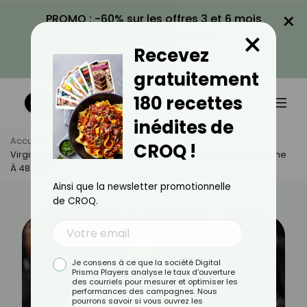
×
PROMO : -60% sur les offres 3 et 6 mois
×
avec le code CROQ60
Recevez
VOIR LA PROMO
gratuitement
180 recettes
inédites de
Accueil
Actus
Actualités
CROQ !
Virginie Ledoyen : Découvrez Son Secret Pour Rester En Forme
À 48 Ans !
Ainsi que la newsletter promotionnelle
de CROQ.
Je consens à ce que la société Digital
Prisma Players analyse le taux d'ouverture
des courriels pour mesurer et optimiser les
performances des campagnes. Nous
pourrons savoir si vous ouvrez les