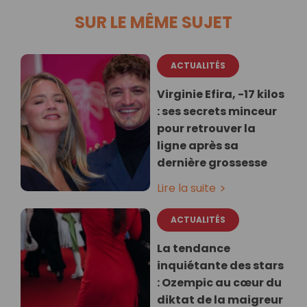
SUR LE MÊME SUJET
ACTUALITÉS
Virginie Efira, -17 kilos
: ses secrets minceur
pour retrouver la
ligne après sa
dernière grossesse
Lire la suite
ACTUALITÉS
La tendance
inquiétante des stars
: Ozempic au cœur du
diktat de la maigreur