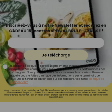
Inscrivez-vous à notre Newsletter et recevez en
CADEAU 15 recettes SPÉCIAL BRÛLE-GRAISSE !
Je télécharge
Je consens à ce que la société Digital Prisma Players analyse le taux
d'ouverture des courriels pour mesurer et optimiser les performances des
campagnes. Nous pourrons savoir si vous ouvrez les courriels, l'heure à
laquelle vous le faites ainsi que des informations sur le terminal que
vous utilisez. Pour en savoir plus sur ces traceurs, voir notre
politique de
confidentialité
.
Votre adresse email sera utilisée par Digital Prisma Playerspour vous envoyer votre newsletter contenant des
offres commerciales personnalisées. Vous pourrez vous désinscrire en utilisant le lien de désabonnement
intégré dans la newsletter. Pour en savoir plus et exercer vos droits, prenez connaissance de notre
Charte de
Confidentialité.