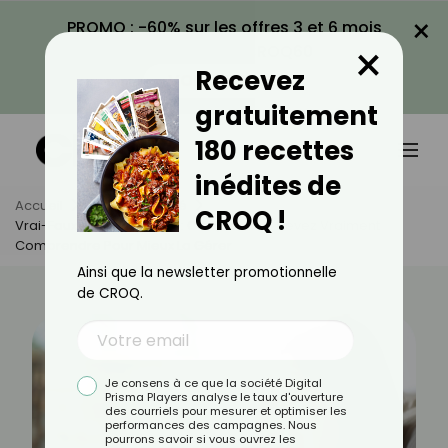
×
PROMO : -60% sur les offres 3 et 6 mois
×
avec le code CROQ60
Recevez
VOIR LA PROMO
gratuitement
180 recettes
inédites de
Accueil
Actus
Santé
CROQ !
Vrai-Faux Sur La Migraine : Ce Que Vous Devez Vraiment
Comprendre Pour Mieux La Gérer
Ainsi que la newsletter promotionnelle
de CROQ.
Je consens à ce que la société Digital
Prisma Players analyse le taux d'ouverture
des courriels pour mesurer et optimiser les
performances des campagnes. Nous
pourrons savoir si vous ouvrez les