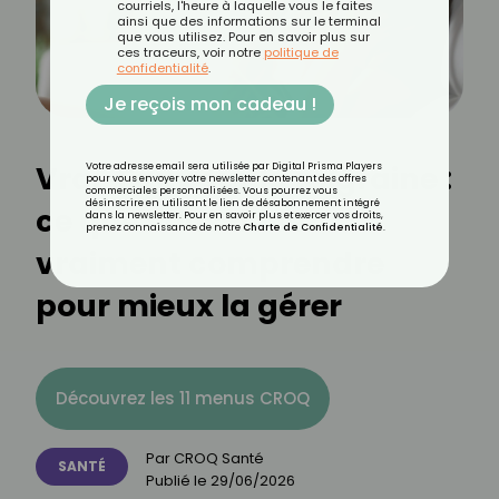
courriels, l'heure à laquelle vous le faites
ainsi que des informations sur le terminal
que vous utilisez. Pour en savoir plus sur
ces traceurs, voir notre
politique de
confidentialité
.
Je reçois mon cadeau !
Vrai-Faux sur la migraine :
Votre adresse email sera utilisée par Digital Prisma Players
pour vous envoyer votre newsletter contenant des offres
commerciales personnalisées. Vous pourrez vous
désinscrire en utilisant le lien de désabonnement intégré
ce que vous devez
dans la newsletter. Pour en savoir plus et exercer vos droits,
prenez connaissance de notre
Charte de Confidentialité
.
vraiment comprendre
pour mieux la gérer
Découvrez les 11 menus CROQ
Par
CROQ Santé
SANTÉ
Publié le
29/06/2026