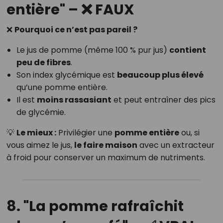
entière" – ❌ FAUX
❌
Pourquoi ce n’est pas pareil ?
Le jus de pomme (même 100 % pur jus)
contient
peu de fibres
.
Son index glycémique est
beaucoup plus élevé
qu’une pomme entière.
Il est
moins rassasiant
et peut entraîner des pics
de glycémie.
💡
Le mieux :
Privilégier une
pomme entière
ou, si
vous aimez le jus,
le faire maison
avec un extracteur
à froid pour conserver un maximum de nutriments.
8. "La pomme rafraîchit