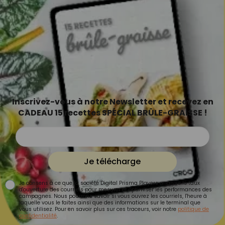
Inscrivez-vous à notre Newsletter et recevez en
CADEAU 15 recettes SPÉCIAL BRÛLE-GRAISSE !
Je télécharge
Je consens à ce que la société Digital Prisma Players analyse le taux
d'ouverture des courriels pour mesurer et optimiser les performances des
campagnes. Nous pourrons savoir si vous ouvrez les courriels, l'heure à
laquelle vous le faites ainsi que des informations sur le terminal que
vous utilisez. Pour en savoir plus sur ces traceurs, voir notre
politique de
confidentialité
.