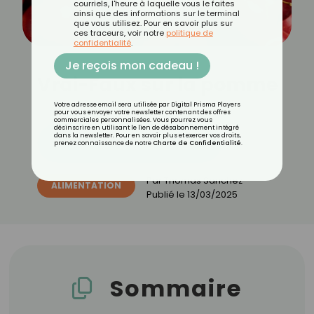
courriels, l'heure à laquelle vous le faites
ainsi que des informations sur le terminal
que vous utilisez. Pour en savoir plus sur
ces traceurs, voir notre
politique de
confidentialité
.
Je reçois mon cadeau !
Vrai-Faux sur la pomme
Votre adresse email sera utilisée par Digital Prisma Players
pour vous envoyer votre newsletter contenant des offres
commerciales personnalisées. Vous pourrez vous
désinscrire en utilisant le lien de désabonnement intégré
dans la newsletter. Pour en savoir plus et exercer vos droits,
Découvrez les 11 menus CROQ
prenez connaissance de notre
Charte de Confidentialité
.
Par
Thomas Sanchez
ALIMENTATION
Publié le
13/03/2025
Sommaire