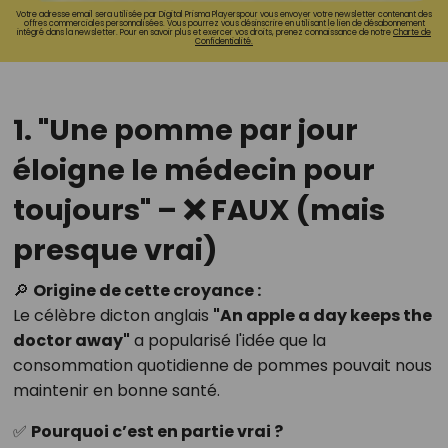
Votre adresse email sera utilisée par Digital Prisma Playerspour vous envoyer votre newsletter contenant des
offres commerciales personnalisées. Vous pourrez vous désinscrire en utilisant le lien de désabonnement
intégré dans la newsletter. Pour en savoir plus et exercer vos droits, prenez connaissance de notre
Charte de
Confidentialité.
1. "Une pomme par jour
éloigne le médecin pour
toujours" – ❌ FAUX (mais
presque vrai)
🔎
Origine de cette croyance :
Le célèbre dicton anglais
"An apple a day keeps the
doctor away"
a popularisé l'idée que la
consommation quotidienne de pommes pouvait nous
maintenir en bonne santé.
✅
Pourquoi c’est en partie vrai ?