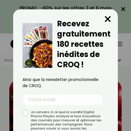
×
PROMO : -60% sur les offres 3 et 6 mois
×
avec le code CROQ60
Recevez
VOIR LA PROMO
gratuitement
180 recettes
inédites de
Accueil
Actus
Alimentation
Vrai-Faux Sur La Pomme
CROQ !
Ainsi que la newsletter promotionnelle
de CROQ.
Je consens à ce que la société Digital
Prisma Players analyse le taux d'ouverture
des courriels pour mesurer et optimiser les
performances des campagnes. Nous
pourrons savoir si vous ouvrez les