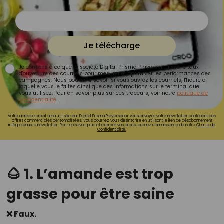
Je télécharge
Je consens à ce que la société Digital Prisma Players analyse le taux
d'ouverture des courriels pour mesurer et optimiser les performances des
campagnes. Nous pourrons savoir si vous ouvrez les courriels, l'heure à
laquelle vous le faites ainsi que des informations sur le terminal que
vous utilisez. Pour en savoir plus sur ces traceurs, voir notre
politique de
confidentialité
.
Votre adresse email sera utilisée par Digital Prisma Playerspour vous envoyer votre newsletter contenant des
offres commerciales personnalisées. Vous pourrez vous désinscrire en utilisant le lien de désabonnement
intégré dans la newsletter. Pour en savoir plus et exercer vos droits, prenez connaissance de notre
Charte de
Confidentialité.
🌰 1. L’amande est trop
grasse pour être saine
❌ Faux.