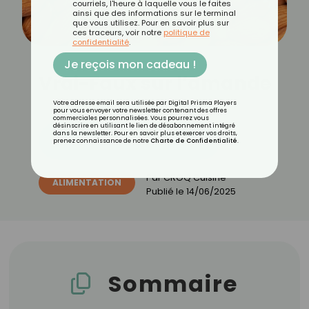
courriels, l'heure à laquelle vous le faites
ainsi que des informations sur le terminal
que vous utilisez. Pour en savoir plus sur
ces traceurs, voir notre
politique de
confidentialité
.
Je reçois mon cadeau !
Vrai-Faux sur l’amande
Votre adresse email sera utilisée par Digital Prisma Players
pour vous envoyer votre newsletter contenant des offres
commerciales personnalisées. Vous pourrez vous
désinscrire en utilisant le lien de désabonnement intégré
dans la newsletter. Pour en savoir plus et exercer vos droits,
Découvrez les 11 menus CROQ
prenez connaissance de notre
Charte de Confidentialité
.
Par
CROQ Cuisine
ALIMENTATION
Publié le
14/06/2025
Sommaire