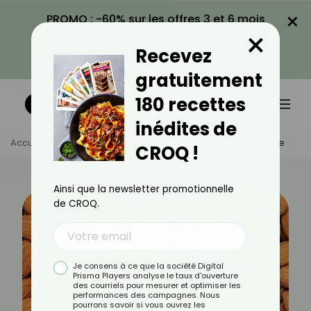
×
PROMO : -60% sur les offres 3 et 6 mois
×
avec le code CROQ60
Recevez
VOIR LA PROMO
gratuitement
180 recettes
inédites de
Accueil
Actus
Alimentation
Vrai-Faux Sur L’amande
CROQ !
Ainsi que la newsletter promotionnelle
de CROQ.
Je consens à ce que la société Digital
Prisma Players analyse le taux d'ouverture
des courriels pour mesurer et optimiser les
performances des campagnes. Nous
pourrons savoir si vous ouvrez les