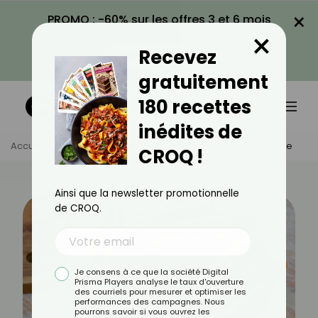
×
PROMO : -60% sur les offres 3 et 6 mois
×
avec le code CROQ60
Recevez
VOIR LA PROMO
gratuitement
180 recettes
inédites de
Accueil
Actus
Alimentation
Vrai-Faux Sur La Carotte
CROQ !
Ainsi que la newsletter promotionnelle
de CROQ.
Je consens à ce que la société Digital
Prisma Players analyse le taux d'ouverture
des courriels pour mesurer et optimiser les
performances des campagnes. Nous
pourrons savoir si vous ouvrez les