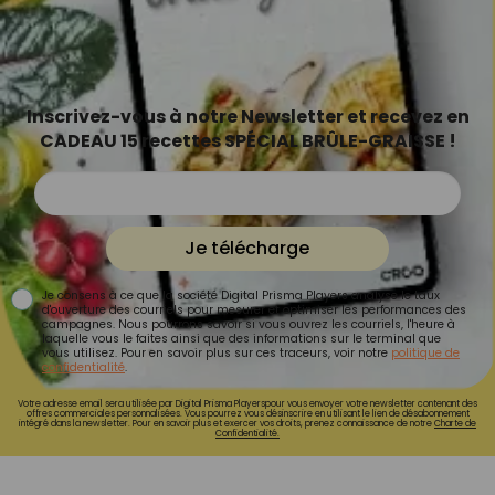
Inscrivez-vous à notre Newsletter et recevez en
CADEAU 15 recettes SPÉCIAL BRÛLE-GRAISSE !
Je télécharge
Je consens à ce que la société Digital Prisma Players analyse le taux
d'ouverture des courriels pour mesurer et optimiser les performances des
campagnes. Nous pourrons savoir si vous ouvrez les courriels, l'heure à
laquelle vous le faites ainsi que des informations sur le terminal que
vous utilisez. Pour en savoir plus sur ces traceurs, voir notre
politique de
confidentialité
.
Votre adresse email sera utilisée par Digital Prisma Playerspour vous envoyer votre newsletter contenant des
offres commerciales personnalisées. Vous pourrez vous désinscrire en utilisant le lien de désabonnement
intégré dans la newsletter. Pour en savoir plus et exercer vos droits, prenez connaissance de notre
Charte de
Confidentialité.