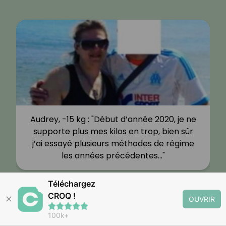
Audrey, -15 kg : "Début d’année 2020, je ne
supporte plus mes kilos en trop, bien sûr
j’ai essayé plusieurs méthodes de régime
les années précédentes…"
Téléchargez
CROQ !
✕
OUVRIR
100k+