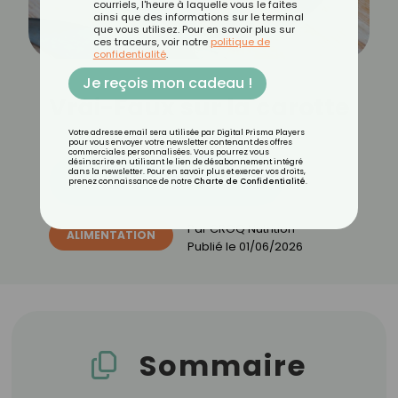
courriels, l'heure à laquelle vous le faites
ainsi que des informations sur le terminal
que vous utilisez. Pour en savoir plus sur
ces traceurs, voir notre
politique de
confidentialité
.
Je reçois mon cadeau !
Vrai-Faux sur la carotte
Votre adresse email sera utilisée par Digital Prisma Players
pour vous envoyer votre newsletter contenant des offres
commerciales personnalisées. Vous pourrez vous
désinscrire en utilisant le lien de désabonnement intégré
dans la newsletter. Pour en savoir plus et exercer vos droits,
Découvrez les 11 menus CROQ
prenez connaissance de notre
Charte de Confidentialité
.
Par
CROQ Nutrition
ALIMENTATION
Publié le
01/06/2026
Sommaire