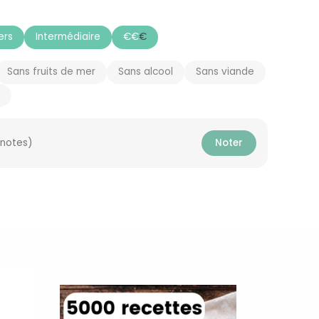
ers
Intermédiaire
€
€
€
Sans fruits de mer
Sans alcool
Sans viande
 notes)
Noter