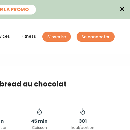
×
R LA PROMO
vices
Fitness
S'inscrire
Se connecter
bread au chocolat
in
45 min
301
tion
Cuisson
kcal/portion