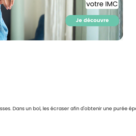
Recevez gratuitemen
ses. Dans un bol, les écraser afin d'obtenir une purée ép
recettes inédites de
!
Ainsi que la newsletter promotio