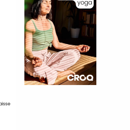
×
t 180
aisse
 CROQ
nnelle de