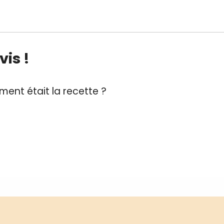
is !
ent était la recette ?