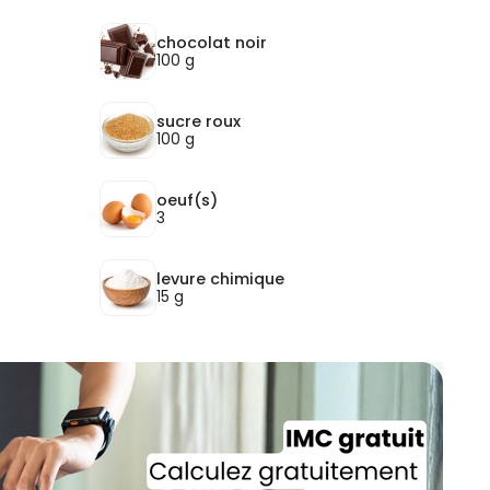
chocolat noir
100 g
sucre roux
100 g
oeuf(s)
3
levure chimique
15 g