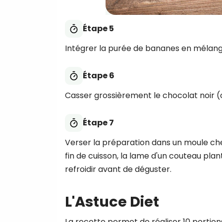
Étape 5
Intégrer la purée de bananes en mélang
Étape 6
Casser grossièrement le chocolat noir (ou
Étape 7
Verser la préparation dans un moule che
fin de cuisson, la lame d'un couteau pla
refroidir avant de déguster.
L'Astuce Diet
La recette permet de réaliser 10 portions