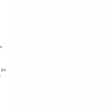
r.
. En
r