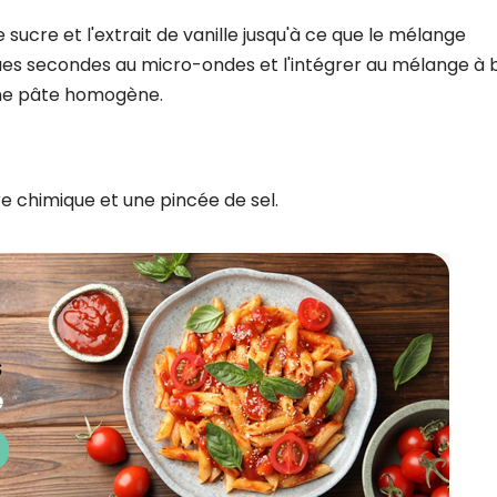
CROQ.
 sucre et l'extrait de vanille jusqu'à ce que le mélange
ques secondes au micro-ondes et l'intégrer au mélange à 
'une pâte homogène.
Je consens à ce que la société Digi
Prisma Players analyse le taux d'ou
des courriels pour mesurer et optim
performances des campagnes. No
ure chimique et une pincée de sel.
pourrons savoir si vous ouvrez les co
l'heure à laquelle vous le faites ains
des informations sur le terminal qu
utilisez. Pour en savoir plus sur ces 
voir notre
politique de confidentialit
Je reçois mon cadeau !
Votre adresse email sera utilisée par Digital Prisma Playe
envoyer votre newsletter contenant des offres commercial
personnalisées. Vous pourrez vous désinscrire en utilisan
désabonnement intégré dans la newsletter. Pour en savoi
exercer vos droits, prenez connaissance de notre
Charte 
Confidentialité
.