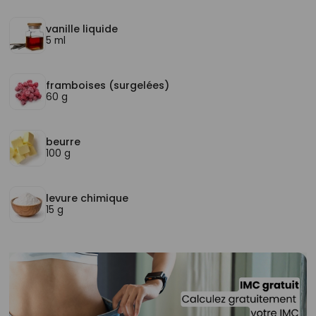
vanille liquide
5 ml
framboises (surgelées)
60 g
beurre
100 g
levure chimique
15 g