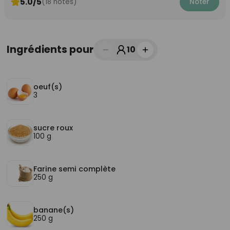
5.0/5
(18 notes)
Noter
Ingrédients pour
10
oeuf(s)
3
sucre roux
100 g
Farine semi complète
250 g
banane(s)
250 g