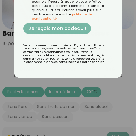
courriels, l'heure à laquelle vous le faites
ainsi que des informations sur le terminal
que vous utilisez. Pour en savoir plus sur
ces traceurs, voir notre
politique de
confidentialité
.
Je reçois mon cadeau !
Banana bread aux framboises
10
portion(s)
Votre adresse email sera utilisée par Digital Prisma Players
pour vous envoyer votre newsletter contenant des offres
commerciales personnalisées. Vous pourrez vous
désinscrire en utilisant le lien de désabonnement intégré
dans la newsletter. Pour en savoir plus et exercer vos droits,
prenez connaissance de notre
Charte de Confidentialité
.
10 min
45 min
249
Préparation
Cuisson
kcal/portion
Petit-déjeuners
Intermédiaire
€
€
€
Sans Porc
Sans fruits de mer
Sans alcool
Sans viande
Sans poisson