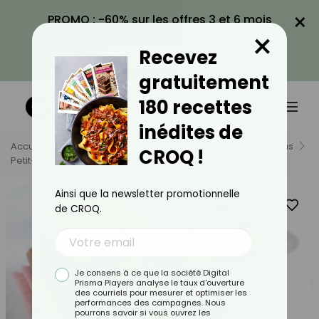
×
PROMO : -60% sur les offres 3 et 6 mois
×
avec le code CROQ60
Recevez
VOIR LA PROMO
gratuitement
180 recettes
inédites de
Accueil
Nos Recettes
Recettes
Par Types De Repas
CROQ !
Petit-Déjeuners
Banana Bread Aux Framboises
Ainsi que la newsletter promotionnelle
de CROQ.
Je consens à ce que la société Digital
Prisma Players analyse le taux d'ouverture
des courriels pour mesurer et optimiser les
performances des campagnes. Nous
pourrons savoir si vous ouvrez les