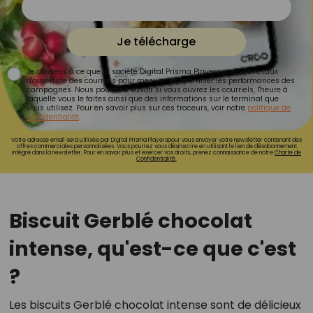
Je télécharge
Je consens à ce que la société Digital Prisma Players analyse le taux
d'ouverture des courriels pour mesurer et optimiser les performances des
campagnes. Nous pourrons savoir si vous ouvrez les courriels, l'heure à
laquelle vous le faites ainsi que des informations sur le terminal que
vous utilisez. Pour en savoir plus sur ces traceurs, voir notre
politique de
confidentialité
.
Votre adresse email sera utilisée par Digital Prisma Playerspour vous envoyer votre newsletter contenant des
offres commerciales personnalisées. Vous pourrez vous désinscrire en utilisant le lien de désabonnement
intégré dans la newsletter. Pour en savoir plus et exercer vos droits, prenez connaissance de notre
Charte de
Confidentialité.
Biscuit Gerblé chocolat
intense, qu'est-ce que c'est
?
Les biscuits Gerblé chocolat intense sont de délicieux