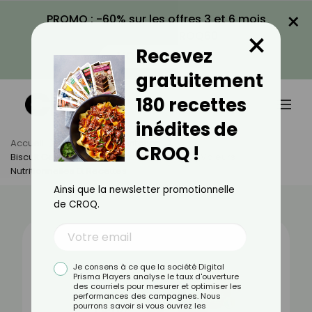
×
PROMO : -60% sur les offres 3 et 6 mois
×
avec le code CROQ60
Recevez
VOIR LA PROMO
gratuitement
180 recettes
inédites de
Accueil
Actus
Alimentation
CROQ !
Biscuit Gerblé Chocolat Intense : Bienfaits, Valeurs
Nutritionnelles Et Recettes
Ainsi que la newsletter promotionnelle
de CROQ.
Je consens à ce que la société Digital
Prisma Players analyse le taux d'ouverture
des courriels pour mesurer et optimiser les
performances des campagnes. Nous
pourrons savoir si vous ouvrez les