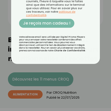
courriels, l'heure à laquelle vous le faites
ainsi que des informations sur le terminal
que vous utilisez. Pour en savoir plus sur
ces traceurs, voir notre
politique de
confidentialité
.
Je reçois mon cadeau !
Biscuit gerblé chocolat
Votre adresse email sera utilisée par Digital Prisma Players
pour vous envoyer votre newsletter contenant des offres
commerciales personnalisées. Vous pourrez vous
désinscrire en utilisant le lien de désabonnement intégré
intense : bienfaits, valeurs
dans la newsletter. Pour en savoir plus et exercer vos droits,
prenez connaissance de notre
Charte de Confidentialité
.
nutritionnelles et recettes
Découvrez les 11 menus CROQ
Par
CROQ Nutrition
ALIMENTATION
Publié le
22/07/2025