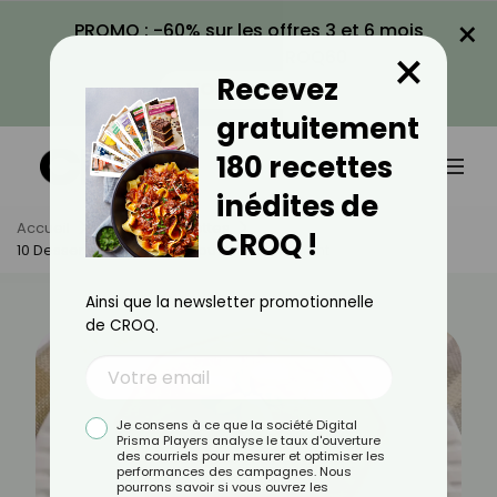
×
PROMO : -60% sur les offres 3 et 6 mois
×
avec le code CROQ60
Recevez
VOIR LA PROMO
gratuitement
180 recettes
inédites de
Accueil
Actus
Recettes
CROQ !
10 Desserts Indiens À Découvrir Absolument
Ainsi que la newsletter promotionnelle
de CROQ.
Je consens à ce que la société Digital
Prisma Players analyse le taux d'ouverture
des courriels pour mesurer et optimiser les
performances des campagnes. Nous
pourrons savoir si vous ouvrez les