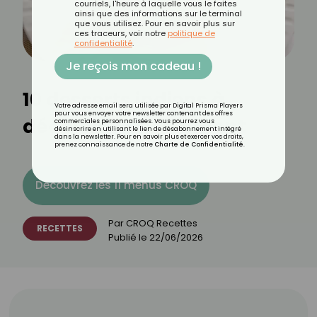
courriels, l'heure à laquelle vous le faites
ainsi que des informations sur le terminal
que vous utilisez. Pour en savoir plus sur
ces traceurs, voir notre
politique de
confidentialité
.
Je reçois mon cadeau !
10 desserts indiens à
Votre adresse email sera utilisée par Digital Prisma Players
pour vous envoyer votre newsletter contenant des offres
découvrir absolument
commerciales personnalisées. Vous pourrez vous
désinscrire en utilisant le lien de désabonnement intégré
dans la newsletter. Pour en savoir plus et exercer vos droits,
prenez connaissance de notre
Charte de Confidentialité
.
Découvrez les 11 menus CROQ
Par
CROQ Recettes
RECETTES
Publié le
22/06/2026