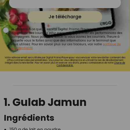
Je télécharge
Je consens à ce que la société Digital Prisma Players analyse le taux
d'ouverture des courriels pour mesurer et optimiser les performances des
campagnes. Nous pourrons savoir si vous ouvrez les courriels, l'heure à
laquelle vous le faites ainsi que des informations sur le terminal que
vous utilisez. Pour en savoir plus sur ces traceurs, voir notre
politique de
confidentialité
.
Votre adresse email sera utilisée par Digital Prisma Playerspour vous envoyer votre newsletter contenant des
offres commerciales personnalisées. Vous pourrez vous désinscrire en utilisant le lien de désabonnement
intégré dans la newsletter. Pour en savoir plus et exercer vos droits, prenez connaissance de notre
Charte de
Confidentialité.
1. Gulab Jamun
Ingrédients
150 g de lait en poudre