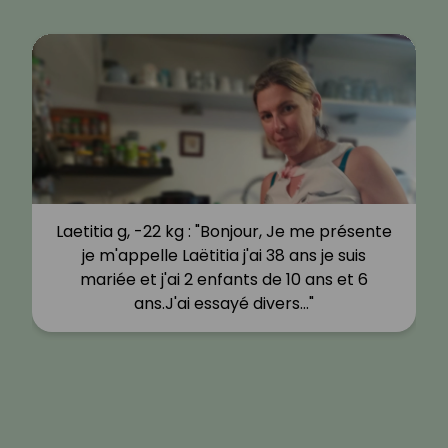
Estelle G, -6 kg : "Je me présente je suis
Estelle de Lorraine, (allias MamieLorraine),
j’ai 65 ans, divorcée depuis 9 ans, après 34
ans de vie commune, 2…"