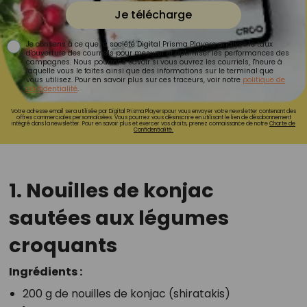
Je télécharge
Je consens à ce que la société Digital Prisma Players analyse le taux
d'ouverture des courriels pour mesurer et optimiser les performances des
campagnes. Nous pourrons savoir si vous ouvrez les courriels, l'heure à
laquelle vous le faites ainsi que des informations sur le terminal que
vous utilisez. Pour en savoir plus sur ces traceurs, voir notre
politique de
confidentialité
.
Votre adresse email sera utilisée par Digital Prisma Playerspour vous envoyer votre newsletter contenant des
offres commerciales personnalisées. Vous pourrez vous désinscrire en utilisant le lien de désabonnement
intégré dans la newsletter. Pour en savoir plus et exercer vos droits, prenez connaissance de notre
Charte de
Confidentialité.
1. Nouilles de konjac
sautées aux légumes
croquants
Ingrédients :
200 g de nouilles de konjac (shiratakis)