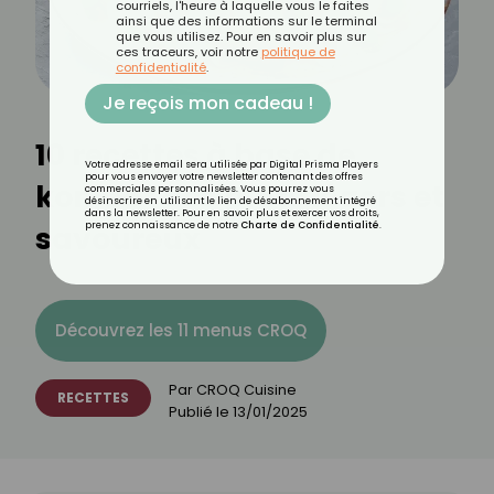
courriels, l'heure à laquelle vous le faites
ainsi que des informations sur le terminal
que vous utilisez. Pour en savoir plus sur
ces traceurs, voir notre
politique de
confidentialité
.
Je reçois mon cadeau !
10 recettes à base de
Votre adresse email sera utilisée par Digital Prisma Players
pour vous envoyer votre newsletter contenant des offres
konjac : des plats légers et
commerciales personnalisées. Vous pourrez vous
désinscrire en utilisant le lien de désabonnement intégré
dans la newsletter. Pour en savoir plus et exercer vos droits,
savoureux
prenez connaissance de notre
Charte de Confidentialité
.
Découvrez les 11 menus CROQ
Par
CROQ Cuisine
RECETTES
Publié le
13/01/2025