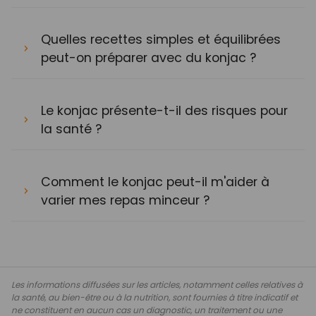
Quelles recettes simples et équilibrées
peut-on préparer avec du konjac ?
Le konjac présente-t-il des risques pour
la santé ?
Comment le konjac peut-il m'aider à
varier mes repas minceur ?
Les informations diffusées sur les articles, notamment celles relatives à
la santé, au bien-être ou à la nutrition, sont fournies à titre indicatif et
ne constituent en aucun cas un diagnostic, un traitement ou une