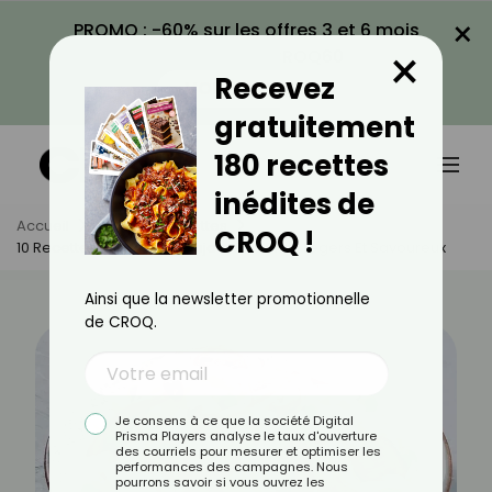
×
PROMO : -60% sur les offres 3 et 6 mois
×
avec le code CROQ60
Recevez
VOIR LA PROMO
gratuitement
180 recettes
inédites de
Accueil
Actus
Recettes
CROQ !
10 Recettes À Base De Konjac : Des Plats Légers Et Savoureux
Ainsi que la newsletter promotionnelle
de CROQ.
Je consens à ce que la société Digital
Prisma Players analyse le taux d'ouverture
des courriels pour mesurer et optimiser les
performances des campagnes. Nous
pourrons savoir si vous ouvrez les