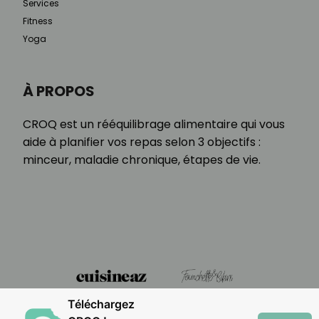
Services
Fitness
Yoga
À PROPOS
CROQ est un rééquilibrage alimentaire qui vous
aide à planifier vos repas selon 3 objectifs :
minceur, maladie chronique, étapes de vie.
Téléchargez