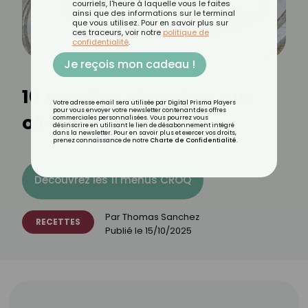
courriels, l'heure à laquelle vous le faites
ainsi que des informations sur le terminal
que vous utilisez. Pour en savoir plus sur
ces traceurs, voir notre
politique de
confidentialité
.
Je reçois mon cadeau !
10 recettes de cakes aux
Votre adresse email sera utilisée par Digital Prisma Players
pour vous envoyer votre newsletter contenant des offres
olives
commerciales personnalisées. Vous pourrez vous
désinscrire en utilisant le lien de désabonnement intégré
dans la newsletter. Pour en savoir plus et exercer vos droits,
prenez connaissance de notre
Charte de Confidentialité
.
Découvrez les 11 menus CROQ
Par
Thomas Sanchez
RECETTES
Publié le
15/10/2025