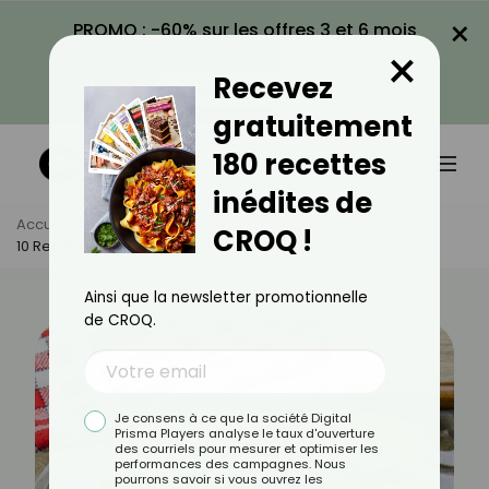
×
PROMO : -60% sur les offres 3 et 6 mois
×
avec le code CROQ60
Recevez
VOIR LA PROMO
gratuitement
180 recettes
inédites de
Accueil
Actus
Recettes
CROQ !
10 Recettes De Cakes Aux Olives
Ainsi que la newsletter promotionnelle
de CROQ.
Je consens à ce que la société Digital
Prisma Players analyse le taux d'ouverture
des courriels pour mesurer et optimiser les
performances des campagnes. Nous
pourrons savoir si vous ouvrez les