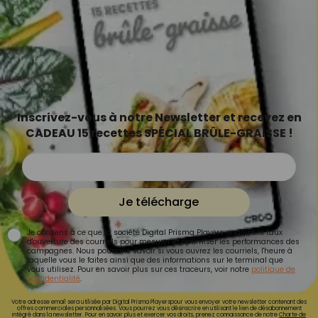
Inscrivez-vous à notre Newsletter et recevez en
CADEAU 15 recettes SPÉCIAL BRÛLE-GRAISSE !
Je télécharge
Je consens à ce que la société Digital Prisma Players analyse le taux
d'ouverture des courriels pour mesurer et optimiser les performances des
campagnes. Nous pourrons savoir si vous ouvrez les courriels, l'heure à
laquelle vous le faites ainsi que des informations sur le terminal que
vous utilisez. Pour en savoir plus sur ces traceurs, voir notre
politique de
confidentialité
.
Votre adresse email sera utilisée par Digital Prisma Playerspour vous envoyer votre newsletter contenant des
offres commerciales personnalisées. Vous pourrez vous désinscrire en utilisant le lien de désabonnement
intégré dans la newsletter. Pour en savoir plus et exercer vos droits, prenez connaissance de notre
Charte de