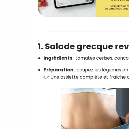
Votre adresse em
personnalisées. Vous 
1. Salade grecque rev
Ingrédients
: tomates cerises, concomb
Préparation
: coupez les légumes en d
👉 Une assiette complète et fraîche q