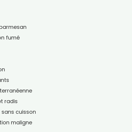
t parmesan
on fumé
on
ants
iterranéenne
t radis
s sans cuisson
ution maligne