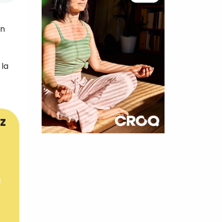
un
 la
z
×
t 180
 CROQ
nnelle de