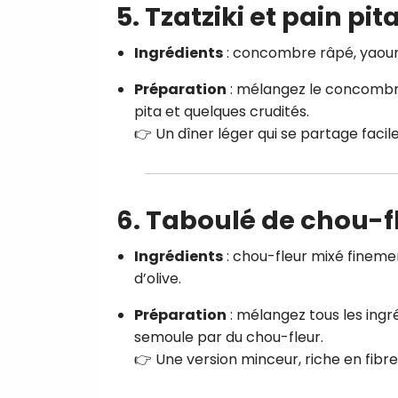
5. Tzatziki et pain pit
Ingrédients
: concombre râpé, yaourt g
Préparation
: mélangez le concombre
pita et quelques crudités.
👉 Un dîner léger qui se partage faci
6. Taboulé de chou-f
Ingrédients
: chou-fleur mixé finemen
d’olive.
Préparation
: mélangez tous les ing
semoule par du chou-fleur.
👉 Une version minceur, riche en fibre