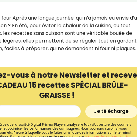
 four Après une longue journée, qui n’a jamais eu envie d’
on ? En été, pour éviter la chaleur de la cuisine, ou tout
les recettes sans cuisson sont une véritable bouée de
 légères, elles permettent de se régaler tout en gardant
on, faciles à préparer, qui ne demandent ni four ni plaques.
ez-vous à notre Newsletter et receve
CADEAU 15 recettes SPÉCIAL BRÛLE-
GRAISSE !
Recevez gratuitemen
recettes inédites de
Je télécharge
!
à ce que la société Digital Prisma Players analyse le taux d'ouverture des courriels
r et optimiser les performances des campagnes. Nous pourrons savoir si vous
ourriels, l'heure à laquelle vous le faites ainsi que des informations sur le terminal
Ainsi que la newsletter promotio
lisez. Pour en savoir plus sur ces traceurs, voir notre
politique de confidentialité
.