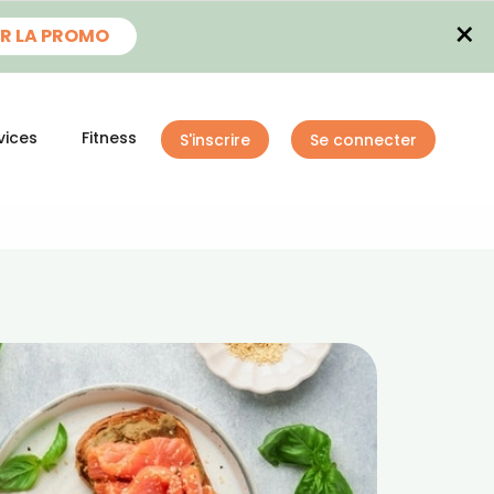
×
R LA PROMO
vices
Fitness
S'inscrire
Se connecter