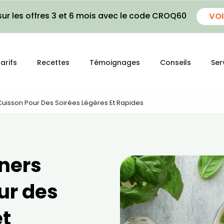
ur les offres 3 et 6 mois avec le code CROQ60
VOI
arifs
Recettes
Témoignages
Conseils
Ser
Cuisson Pour Des Soirées Légères Et Rapides
îners
ur des
et