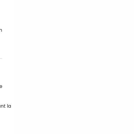
n
le
nt la