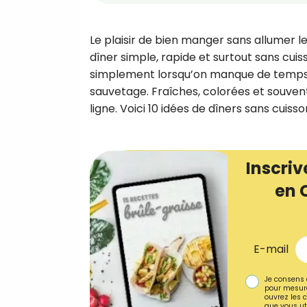
Le plaisir de bien manger sans allumer le
dîner simple, rapide et surtout sans cuiss
simplement lorsqu’on manque de temps, 
sauvetage. Fraîches, colorées et souvent
ligne. Voici 10 idées de dîners sans cuiss
Inscriv
en 
E-mail
Je consens 
pour mesure
ouvrez les c
que vous uti