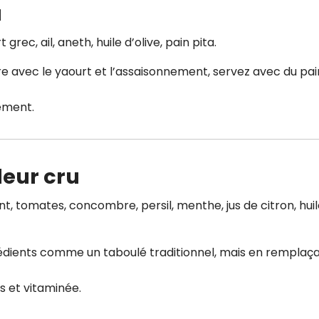
a
rec, ail, aneth, huile d’olive, pain pita.
 avec le yaourt et l’assaisonnement, servez avec du pai
lement.
leur cru
t, tomates, concombre, persil, menthe, jus de citron, hui
rédients comme un taboulé traditionnel, mais en remplaça
s et vitaminée.