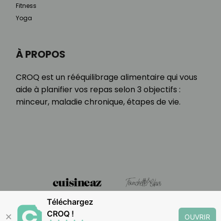
Fitness
Yoga
À PROPOS
CROQ est un rééquilibrage alimentaire qui vous
aide à planifier vos repas selon 3 objectifs :
minceur, maladie chronique, étapes de vie.
Téléchargez
CROQ !
✕
OUVRIR