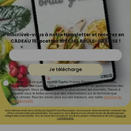
Inscrivez-vous à notre Newsletter et recevez en
CADEAU 15 recettes SPÉCIAL BRÛLE-GRAISSE !
Je télécharge
Je consens à ce que la société Digital Prisma Players analyse le taux
d'ouverture des courriels pour mesurer et optimiser les performances des
campagnes. Nous pourrons savoir si vous ouvrez les courriels, l'heure à
laquelle vous le faites ainsi que des informations sur le terminal que
vous utilisez. Pour en savoir plus sur ces traceurs, voir notre
politique de
confidentialité
.
Votre adresse email sera utilisée par Digital Prisma Playerspour vous envoyer votre newsletter contenant des
offres commerciales personnalisées. Vous pourrez vous désinscrire en utilisant le lien de désabonnement
intégré dans la newsletter. Pour en savoir plus et exercer vos droits, prenez connaissance de notre
Charte de
Confidentialité.