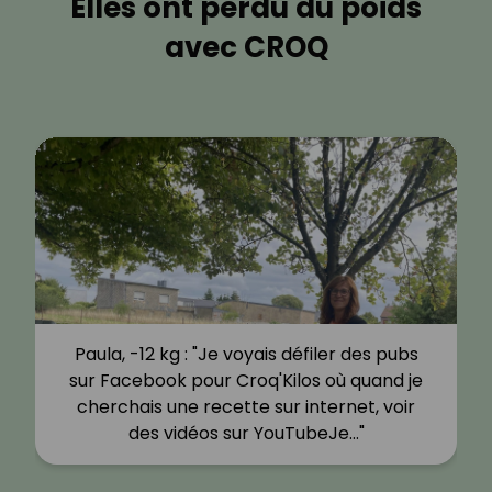
Elles ont perdu du poids
avec CROQ
Emilie, -15 kg : "J’ai arrêté à 14 ans le sport
et vers 17 ans j’ai commencé à aimer les
restos… J’y allais 3 à 5 fois par
semaine !Une chose en…"