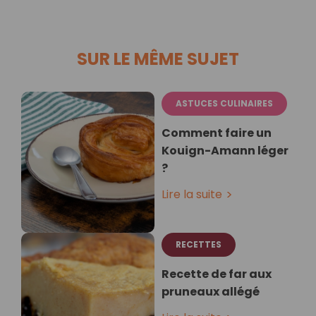
SUR LE MÊME SUJET
ASTUCES CULINAIRES
Comment faire un
Kouign-Amann léger
?
Lire la suite
RECETTES
Recette de far aux
pruneaux allégé⁣