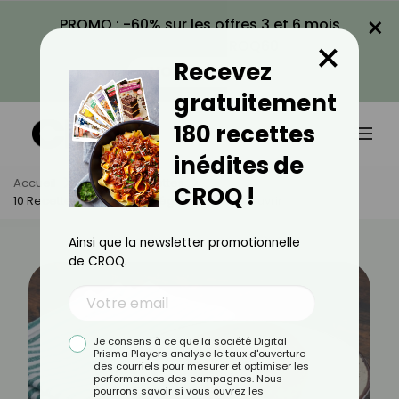
×
PROMO : -60% sur les offres 3 et 6 mois
×
avec le code CROQ60
Recevez
VOIR LA PROMO
gratuitement
180 recettes
inédites de
Accueil
Actus
Recettes
CROQ !
10 Recettes De Gâteaux Régionaux À Découvrir
Ainsi que la newsletter promotionnelle
de CROQ.
Je consens à ce que la société Digital
Prisma Players analyse le taux d'ouverture
des courriels pour mesurer et optimiser les
performances des campagnes. Nous
pourrons savoir si vous ouvrez les