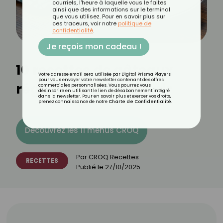
courriels, l'heure à laquelle vous le faites
ainsi que des informations sur le terminal
que vous utilisez. Pour en savoir plus sur
ces traceurs, voir notre
politique de
confidentialité
.
Je reçois mon cadeau !
10 recettes de gâteaux
Votre adresse email sera utilisée par Digital Prisma Players
pour vous envoyer votre newsletter contenant des offres
régionaux à découvrir
commerciales personnalisées. Vous pourrez vous
désinscrire en utilisant le lien de désabonnement intégré
dans la newsletter. Pour en savoir plus et exercer vos droits,
prenez connaissance de notre
Charte de Confidentialité
.
Découvrez les 11 menus CROQ
Par
CROQ Recettes
RECETTES
Publié le
27/10/2025