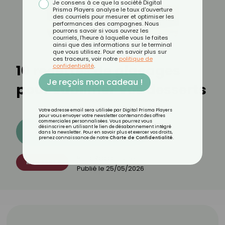
Je consens à ce que la société Digital
Prisma Players analyse le taux d'ouverture
des courriels pour mesurer et optimiser les
performances des campagnes. Nous
pourrons savoir si vous ouvrez les
courriels, l'heure à laquelle vous le faites
ainsi que des informations sur le terminal
que vous utilisez. Pour en savoir plus sur
ces traceurs, voir notre
politique de
10 recettes de glaçages
confidentialité
.
Je reçois mon cadeau !
pour sublimer vos desserts
Votre adresse email sera utilisée par Digital Prisma Players
pour vous envoyer votre newsletter contenant des offres
commerciales personnalisées. Vous pourrez vous
désinscrire en utilisant le lien de désabonnement intégré
Découvrez les 11 menus CROQ
dans la newsletter. Pour en savoir plus et exercer vos droits,
prenez connaissance de notre
Charte de Confidentialité
.
Par
CROQ Cuisine
RECETTES
Publié le
25/05/2026