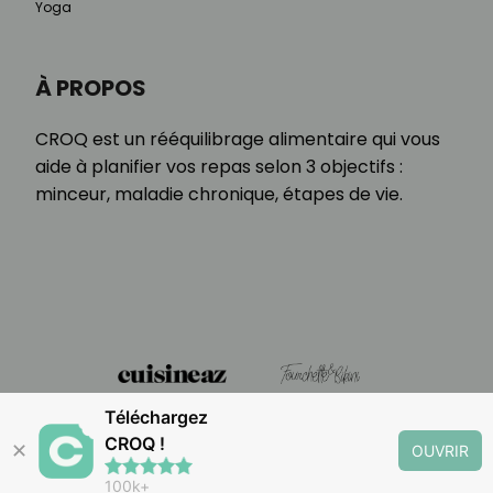
Yoga
À PROPOS
CROQ est un rééquilibrage alimentaire qui vous
aide à planifier vos repas selon 3 objectifs :
minceur, maladie chronique, étapes de vie.
Téléchargez
CROQ !
✕
OUVRIR
100k+