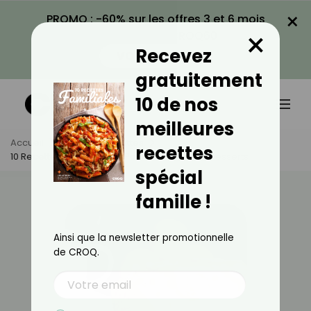
×
PROMO : -60% sur les offres 3 et 6 mois
×
avec le code CROQ60
Recevez
VOIR LA PROMO
gratuitement
10 de nos
meilleures
Accueil
Actus
Recettes
recettes
10 Recettes De Glaçages Pour Sublimer Vos Desserts
spécial
famille !
Ainsi que la newsletter promotionnelle
de CROQ.