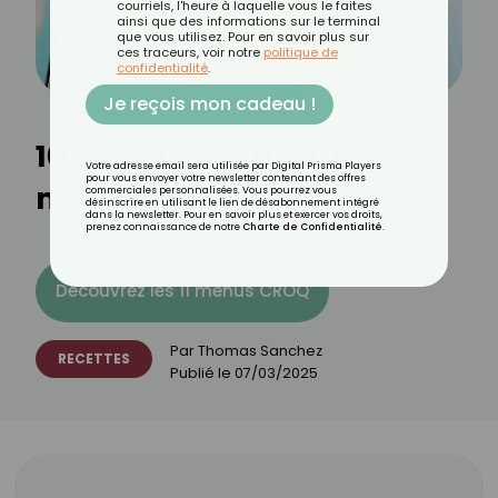
courriels, l'heure à laquelle vous le faites
ainsi que des informations sur le terminal
que vous utilisez. Pour en savoir plus sur
ces traceurs, voir notre
politique de
confidentialité
.
Je reçois mon cadeau !
10 recettes de printemps à
Votre adresse email sera utilisée par Digital Prisma Players
pour vous envoyer votre newsletter contenant des offres
moins de 3 euros
commerciales personnalisées. Vous pourrez vous
désinscrire en utilisant le lien de désabonnement intégré
dans la newsletter. Pour en savoir plus et exercer vos droits,
prenez connaissance de notre
Charte de Confidentialité
.
Découvrez les 11 menus CROQ
Par
Thomas Sanchez
RECETTES
Publié le
07/03/2025