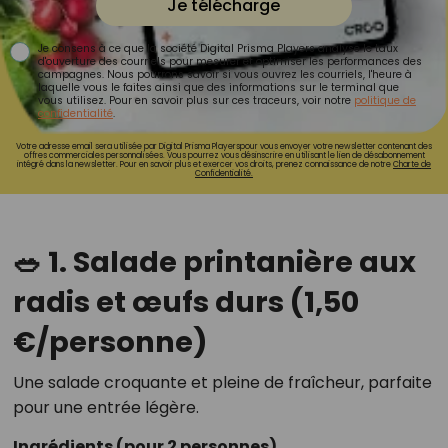
Je télécharge
Je consens à ce que la société Digital Prisma Players analyse le taux
d'ouverture des courriels pour mesurer et optimiser les performances des
campagnes. Nous pourrons savoir si vous ouvrez les courriels, l'heure à
laquelle vous le faites ainsi que des informations sur le terminal que
vous utilisez. Pour en savoir plus sur ces traceurs, voir notre
politique de
confidentialité
.
Votre adresse email sera utilisée par Digital Prisma Playerspour vous envoyer votre newsletter contenant des
offres commerciales personnalisées. Vous pourrez vous désinscrire en utilisant le lien de désabonnement
intégré dans la newsletter. Pour en savoir plus et exercer vos droits, prenez connaissance de notre
Charte de
Confidentialité.
🥗 1. Salade printanière aux
radis et œufs durs (1,50
€/personne)
Une salade croquante et pleine de fraîcheur, parfaite
pour une entrée légère.
Ingrédients
(pour 2 personnes)